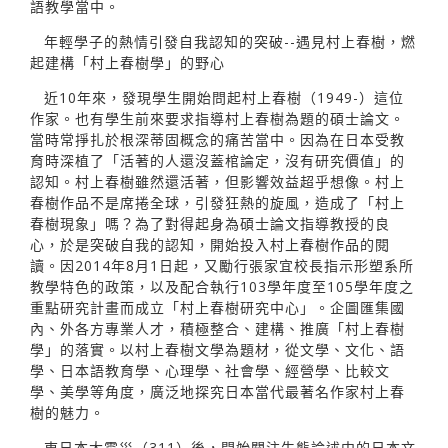
語教學當中。
年輕學子的熱情引發自我認知的突破--遇見村上春樹，燃
起建構「村上春樹學」的野心
近10年來，發現學生開始問起村上春樹（1949-）這位
作家。也有學生前來要求指導村上春樹為題的碩士論文。
當時常掙扎於根深蒂固概念的痛苦當中。因為在日本受教
育時深植了「活著的人還沒蓋棺論定，沒有研究價值」的
認知。村上春樹雖然還活著，但影響效益超乎想像。村上
春樹作品不是席捲全球，引發狂熱的旋風，造成了「村上
春樹現象」嗎？為了對得起身為碩士論文指導教授的良
心，於是突破自我的認知，開始投入村上春樹作品的閱
讀。因2014年8月1日起，又勵行張家宜校長指示形塑系所
教學特色的政策，以及配合執行103學年度至105學年度之
重點研究計畫而成立「村上春樹研究中心」。企圖匯集國
內、外各方專業人才，積極整合、建構、推廣「村上春樹
學」的落實。以村上春樹文學為題材，從文學、文化、語
學、日本語教育學、心理學、社會學、經營學、比較文
學、美學等角度，廣泛地探究日本當代最著名作家村上春
樹的魅力。
東日本大震災（311）後，開始關注生態論述中的日本文