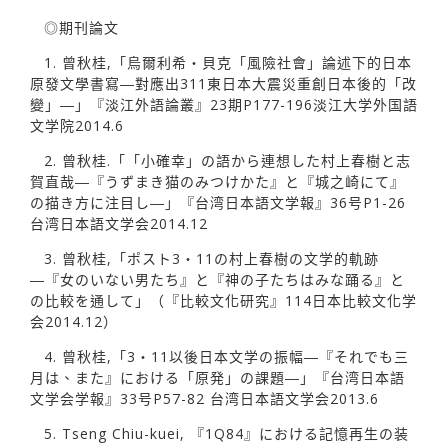
◎期刊論文
1. 曾秋桂,「烏爾利希・貝克「風險社會」論述下的日本
原發文學書寫―對應出311東日本大震災重創日本後的「改
變」―」『淡江外語論叢』23期P177-196淡江大学外国語
文学院2014.6
2. 曾秋桂.「「小確幸」の語から連想した村上春樹と志
賀直哉―『うずまき猫のみつけかた』と『城之崎にて』
の描き方に注目し―」『台湾日本語文学報』36号P1-26
台湾日本語文学会2014.12
3. 曾秋桂,「ポスト3・11の村上春樹の文学的軌跡
―『女のいない男たち』と『神の子たちはみな踊る』と
の比較を通して」（『比較文化研究』114日本比較文化学
会2014.12）
4. 曾秋桂,「3・11以後日本文学の振幅―『それでも三
月は、また』における「原発」の課題―」『台湾日本語
文学会学報』33号P57-82 台湾日本語文学会2013.6
5. Tseng Chiu-kuei, 『1Q84』における記憶再生の装