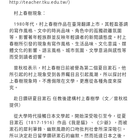
http://teacher.tku.edu.tw/）
村上春樹現象：
1980年代，村上春樹作品在臺灣翻譯上市，其輕盈基調
的寫作風格、文中的時尚品味、角色中的孤獨疏離氛圍
等，影響著年輕族群並反映年輕讀者的新閱讀態度。村上
春樹所引發的現象有寫作風格、生活品味、文化意識、媒
體文化的影響、語言風格、城市氛圍、文學意涵與感性等
而受到讀者迴響。
曾秋桂表示，村上春樹日前被譽為第二個夏目漱石，他
所引起的村上現象受到各界矚目且引起風潮，所以探討村
上春樹現象時，不應侷限在文學，更應從各種角度來探
究。
赴日鑽研夏目漱石 任教後建構村上春樹學（文／曾秋桂
提供）
從大學時代接觸日本文學起，開始深受吸引至今，從夏
目漱石（1817-1916）作品《我是貓》、《少爺》，而被
漱石的犀利筆鋒、幽默風趣的口吻批判社會所深深吸引。
所以決定赴日留學鑽研漱石的幽默。然而抵達日本之後，