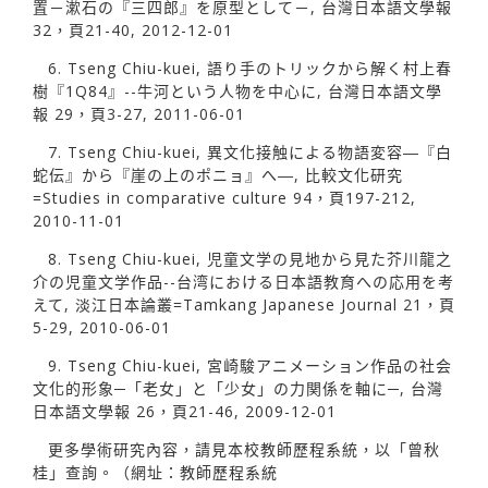
置－漱石の『三四郎』を原型として－, 台灣日本語文學報
32，頁21-40, 2012-12-01
6. Tseng Chiu-kuei, 語り手のトリックから解く村上春
樹『1Q84』--牛河という人物を中心に, 台灣日本語文學
報 29，頁3-27, 2011-06-01
7. Tseng Chiu-kuei, 異文化接触による物語変容―『白
蛇伝』から『崖の上のポニョ』へ―, 比較文化研究
=Studies in comparative culture 94，頁197-212,
2010-11-01
8. Tseng Chiu-kuei, 児童文学の見地から見た芥川龍之
介の児童文学作品--台湾における日本語教育への応用を考
えて, 淡江日本論叢=Tamkang Japanese Journal 21，頁
5-29, 2010-06-01
9. Tseng Chiu-kuei, 宮崎駿アニメーション作品の社会
文化的形象─「老女」と「少女」の力関係を軸に─, 台灣
日本語文學報 26，頁21-46, 2009-12-01
更多學術研究內容，請見本校教師歷程系統，以「曾秋
桂」查詢。（網址：教師歷程系統