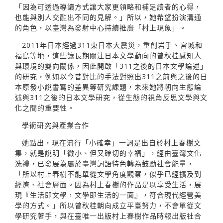
「因為可透過導讀方式讓大家更領略和補足讀者的心得，
也能與別人交融出不同的見解。」所以，她希望扮演溝通
的角色，以臺灣為發射中心持續推廣「村上現象」。
2011年日本經過311東日本大震災，重創岩手、宮城和
福島等地，這些讓長期關注日本文學動向的曾秋桂感知人
與環境的雙向關係，因此開啟「311之後的日本文學論述」
的研究，例如以今昔對比的手法對照出311之前與之後的日
本原發小說書寫的差異等研究課題，未來她將朝向生態論
述與311之後的日本文學研究，從生態的視角反思文學與文
化之間的重要性。
學術研究與產業合作
她點出，現在流行「小確幸」一詞是出自於村上春樹文
集，就是說明「微小、但又確切的幸福」，經由臺灣文化
洗禮，已發展為屬於臺灣詞語特色轉為鼓勵社會能量，
「所以村上春樹不能單從文學角度觀察，似乎已經擴及到
經濟、社會層面。因為村上春樹的作品是以享受生活，展
現『生活即文學，文學即生活的一面』，符合現代經營美
學的方式。」所以曾秋桂朝向成立平臺努力，不會單從文
學研究著手，與在臺唯一出版村上春樹作品時報出版社合