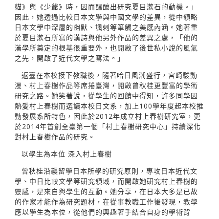
貓》與《少爺》時，因而醞釀出研究夏目漱石的動機。」
因此，她透過比較日本文學與中國文學的差異，從中領略
日本文學中深層的幽默、諷刺等筆觸之美感內涵。她著重
於夏目漱石所寫的漢詩與他另外作品的差異之處，「他的
漢學所奠定的根基很重要外，也開啟了後世私小說的風氣
之先，開啟了近代文學之寫法。」
返臺在本校接下教職後，隨著哈日風潮盛行，宮崎駿動
漫、村上春樹作品等席捲臺灣，開啟曾秋桂更豐富的學術
研究之路。她笑著說，從學生的回饋中得知，許多同學因
熱愛村上春樹而選讀本校日文系，加上100學年度起本校推
動發展系所特色，因此於2012年成立村上春樹研究室，更
於2014年首創全臺第一個「村上春樹研究中心」持續深化
對村上春樹作品的研究。
以學生為本位 深入村上春樹
曾秋桂沿襲留學日本所學的研究原則，專攻日本近代文
學、中日比較文學等研究領域，而開啟她研究村上春樹的
靈感，是來自與學生的互動。她分享，在日本大多是已故
的作家才能作為研究題材，在從事教職工作後發現，教學
應以學生為本位，從他們的興趣著手結合自身的學術背