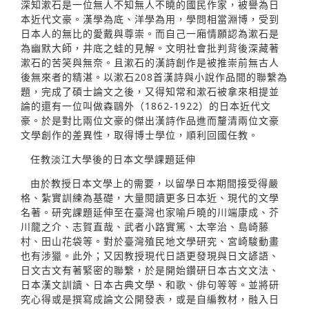
深知漱石是一位無人不知無人不曉的國民作家，被譽為日
本近代文豪。漢學為底、洋學為用，學問相當淵博，受到
日本人的無比的愛戴與尊崇。而自己一廂情願認為漱石是
為幽默大師，井底之蛙的見解。文明社會批判背後深藏著
漱石的苦笑與無奈。且漱石的漢詩創作是被推崇前無古人
後無來者的精湛。以漱石208首漢詩與小說作品間的聯繫為
題，完成了碩士論文之後，又得知常和漱石被拿來相提並
論的還有一位叫做森鷗外（1862-1922）的日本近代文
豪。於是對比兩位文豪的傑出漢詩作品進而釐清兩位文豪
文學創作的差異性，取得博士學位，順利回國任教。
任教淡江大學後的日本文學課題延伸
由於教授日本文學上的需要，以留學日本期間接受得嚴
格、紮實訓練為基礎，大量閱讀更多日本近、現代的文學
名著。研究課題延伸至在臺灣也家喻戶曉的川端康成、芥
川龍之介、志賀直哉、武者小路實篤、太宰治、島崎藤
村、田山花袋等。對於臺灣殖民地文學研究、宮崎駿動畫
也有涉獵。此外；又因教授現代日語更發現與日文諺語、
日文古文有著緊密的聯繫，於是開始鑽研日本古文文法、
日本漢文訓讀、日本古典文學、和歌、俳句等等。並將研
究心得或是撰寫成論文公開發表，或是自編教材，融入日