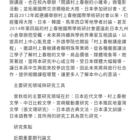
辦講座、也在校內舉辦「閱讀村上春樹的小確幸」微電影
活動；並拓展國際交流積極赴大陸、日本參加研討會，尤
其自2012年起連續舉辦村上春樹國際學術研討會以來，已
經獲得大陸、日本、韓國、馬來西亞等地學者討論，甚至
2014年第四屆的村上春樹國際學術研討會還遠赴日本九州
小倉舉辦而受矚，未來將持續與學術界專家互相請益，以
提高村上中心能見度。外語學院也開設「村上春樹講座課
程」，邀請村上春樹譯者賴明珠等業師，從各種層面讓淡
江學子了解村上春樹的文學、商品價值、媒體現象等。她
笑著說，當時本研究中心成立時，受日本媒體大幅報導，
讓日本高中生興起來校參訪念頭，因此未來將與旅行社合
作，提供相關課程導覽，讓更多人了解本中心的意涵。
主要研究領域與研究工具
曾秋桂的主要研究領域在於：日本近代文學、村上春樹
文學、中日比較文學、宮崎駿動畫研究、日本殖民地臺灣
文學（張文環研究）、日本語古典文法、日本漢文訓讀、
日本語教學；其所用的研究工具為質化研究。
研究焦點
近期重要期刊論文