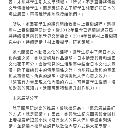
景，才能將學生引入文學領域。「所以，不是直接將傳統
文學傳授給學生，而是應該多去了解學生想要詳知日本的
哪些層面，再盡我所能地教授給他們。」
所以，她因著學生的期許開始教授村上春樹課程，還舉
辦村上春樹國際研討會，從2012年至今已連續辦過四屆，
將持續增進與其他學界交流機會。2014年首創村上春樹研
究中心，持續建構「村上春樹學」研究領域。
她也開設日本動漫文化的課程，讓學生從中了解日本文
化內涵之美，她以宮崎駿作品說明，日本動漫其實和該國
文化密不可分，會從常見的生活瑣事中結合日本文化之意
涵，除了描繪其中的傳承關係之外，也能藉由柔和的畫風
和故事情境、角色的說明，提供撫慰人們心靈之效力，
「這富有力量呈現文化內涵的方式，可豐富學生性情，增
加對美的感知力，進而可累積和提升創作能力。」
未來展望分享
除了國際研討會的推展，曾秋桂認為，「集思廣益最好
的方式，就是閱讀。」因此，她與覺生紀念圖書館合辦村
上春樹最新短篇小說《沒有女人的男人們》導讀系列演
講，並錄製本校開放課程以數位內容方式供大家學習，