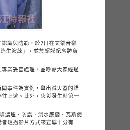
之認識與防範，於7日在文錙音樂
災逃生演練」，並於紹謨紀念體育
仁專業妥善處理，並呼籲大家經過
新聞事件為實例，舉出滅火器的錯
非往上逃。此外，火災發生時第一
體驗濃煙、防震、溺水應變、瓦斯使
講者透過影片方式來宣導十分有