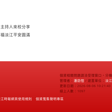
台主持人來校分享
祈福淡江平安圓滿
個資相關問題請洽受理窗口，分機2
管理者：
潘劭愷
/ 建置單位：
淡
更新日期：2026-08-06 10:21:43
線上人數：1097
淡江時報網頁使用規則
個資蒐集聲明專區