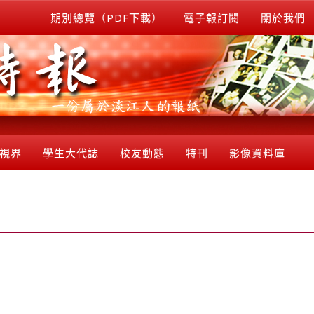
期別總覽（PDF下載）
電子報訂閱
關於我們
視界
學生大代誌
校友動態
特刊
影像資料庫