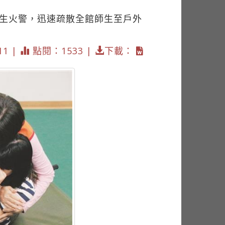
發生火警，迅速疏散全館師生至戶外
11 |
點閱：1533 |
下載：