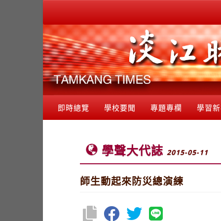
即時總覽
學校要聞
專題專欄
學習新
學聲大代誌
2015-05-11
師生動起來防災總演練