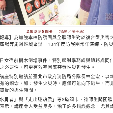
勇闖防災８關卡。（攝影／廖子涵）
報導】為加強本校防護團與全體師生對於複合型災害
廣場等周邊區域舉辦「104年度防護團常年演練、防
日女宿前樹木倒塌事件，特別感謝學務處與總務處同
之必要性，可更有效率因應突發性災難發生。
講座特別邀請前臺北市政府消防局分隊長林金宏，以
有的觀念，如：發生火災時，應僅可能向下逃生，而
寶貴的逃生時間。
水勇者」與「走出迷魂震」等8道關卡，讓師生闖關
表示，講座令人受益良多，矯正許多錯誤觀念，尤其