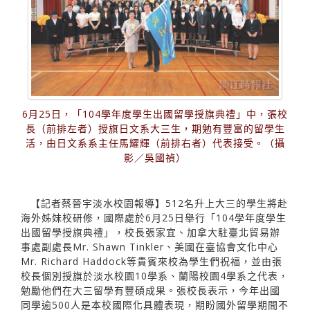
6月25日，「104學年度學生出國留學授旗典禮」中，張校
長（前排左者）授旗日文系大三生，期勉有豐富的留學生
活，由日文系系主任馬耀輝（前排右者）代表接受。（攝
影／吳國禎）
【記者蔡晉宇淡水校園報導】512名升上大三的學生將赴
海外姊妹校研修，國際處於6月25日舉行「104學年度學生
出國留學授旗典禮」，校長張家宜、加拿大駐臺北貿易辦
事處副處長Mr. Shawn Tinkler、美國在臺協會文化中心
Mr. Richard Haddock等貴賓來校為學生們祝福，並由張
校長個別授旗於淡水校園10學系、蘭陽校園4學系之代表，
勉勵他們在大三留學有豐碩成果。張校長表示，今年出國
同學逾500人是本校國際化具體表現，期盼國外留學期間不