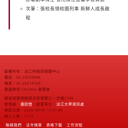
次筆：張校長領校園列車 新鮮人成長啟
程
版權所有：淡江時報與媒體中心
電話：02-26250584
傳真：02-26214169
建議使用 Chrome 瀏覽器
個資相關問題請洽受理窗口，分機2799
管理者：
潘劭愷
/ 建置單位：
淡江大學資訊處
更新日期：2026-08-06 10:21:43
線上人數：1173
聯絡我們
法令規章
表格下載
工作流程