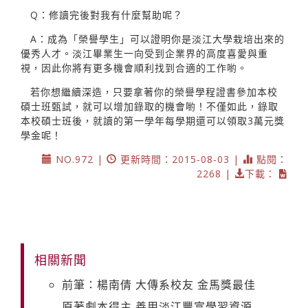
Q：修讀完後對我有什麼幫助呢？
A：成為「榮譽學生」可以證明你是淡江大學栽培出來的
優秀人才。淡江畢業生一向受到企業界的高度喜愛與重
視，因此你將有更多機會順利找到合適的工作喲。
若你想繼續深造，只要拿著你的榮譽學程證書參加本校
碩士班甄試，就可以增加錄取的機會喲！不僅如此，錄取
本校碩士班後，就讀的第一學年每學期還可以領取3萬元獎
學金呢！
NO.972 |
更新時間：2015-08-03 |
點閱：
2268 |
下載：
相關新聞
前筆：楊南倩 大傳系校友 金馬獎最佳
原著劇本得主 善用淡江豐富學習資源