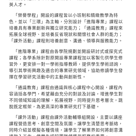
英人才。
「榮譽學程」開設的課程皆以小班制和精緻教學為特
色，並以「三環」為主軸，分別設計「進階專業」課程以
培養具有專業創新與獨立研究能力；「通識教育」課程來
拓展全球視野、並培養反省現狀和關懷社會人群的能力；
「課外活動」課程則培養創意、溝通、領導與服務能力。
「進階專業」課程由各學院規劃並開設研討式或探究式
課程；各學系除針對原開設專業課程加以客製化供學生修
習外，更安排一對一學術指導教師，提供學生學術諮詢，
導引其學術興趣及適合的專業研究領域，協助修讀學生發
揮在學習研究活動中的主動與創新性。
「通識教育」課程由通識與核心課程中心開設，課程內
容涵括各學門，希望藉由充分的對談及討論，增進學生對
不同領域知識的理解，拓展視野，同時提升思考層次，跳
脫既定框架，為更高深的專業研究打下基礎。
「課外活動」課程由課外活動輔導組開設，主要以講座
課程營造思考、創意空間及氛圍，讓學生清楚思考脈絡，
同時介紹並模擬各種情境，讓學生了解業界如何將創意溝