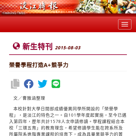
Toggl
navig
新生特刊
2015-08-03
榮譽學程打造A+競爭力
文／曹雅涵整理
本校針對大學日間部成績優異同學所開設的「榮譽學
程」，是淡江的特色之一。自101學年度起實施，至今已邁
入第四年，歷年共計1578人次申請修讀。學程課程結合本
校「三環五育」的教育理念，希望修讀學生能在跨系所及
所屬院系進階專業課程的培育下，成為具畢業競爭力的菁