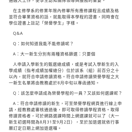
通融入工作，使學生認知團隊領導與服務的重要。
在主修學系的修業年限內修畢所有應修課程且成績及格
並符合畢業資格的話，就能取得本學程的證書，同時會在
學位證書上註記「榮譽學生」字樣。
Q&A
Q：如何知道我能不能修讀呢？
A：大一新生分別有兩種資格篩選：只要個
人申請入學新生的甄選總成績，或是考試入學新生的入
學成績（指考成績加權總分）位於該系（組）前百分之十
以內，就符合申請修讀資格。符合申請修讀榮譽學程之大
一新生名單將由教務處於8月中旬以專函通知。
Q：該怎麼申請成為榮譽學程的一員？又該如何選課呢？
A：符合申請修讀的新生，可至榮譽學程網頁進行線上申
請，經教務處審核通過後，即可取得修讀學程資格。取得
修讀資格者，可於網路選課時間上網選課就可以了（大一
新生初選時間為8月31至9月2日），至於加退選就依行事
曆訂定日期上網加退選囉。