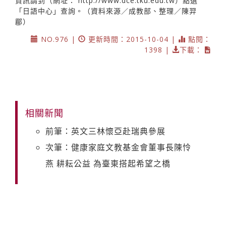
資訊請到（網址：
http://www.dce.tku.edu.tw
）點選
「日語中心」查詢。（資料來源／成教部、整理／陳羿
郿）
NO.976 |
更新時間：2015-10-04 |
點閱：
1398 |
下載：
相關新聞
前筆：英文三林懷亞赴瑞典參展
次筆：健康家庭文教基金會董事長陳怜
燕 耕耘公益 為臺東搭起希望之橋