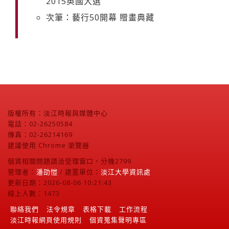
2015英國大選
次筆：藝行50開幕 贈畫典藏
版權所有：淡江時報與媒體中心
電話：02-26250584
傳真：02-26214169
建議使用 Chrome 瀏覽器
個資相關問題請洽受理窗口，分機2799
管理者：
潘劭愷
/ 建置單位：
淡江大學資訊處
更新日期：2026-08-06 10:21:43
線上人數：1473
聯絡我們
法令規章
表格下載
工作流程
淡江時報網頁使用規則
個資蒐集聲明專區