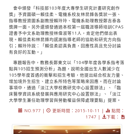
會中頒發「科技部103年度大專學生研究計畫研究創作
獎」予資圖碩一賴佳柔、電機系校友林昆鋒各獎狀一張、
指導教授資圖系副教授賴玲玲、電機系助理教授鄭吉泰各
獎牌一面。另外還頒發通過本校第一屆職涯導師培訓CPAS
證書予中文系助理教授林偉淑等11人，肯定他們傑出表
現。賴佳柔和林昆鋒均感謝指導老師的協助和研究方向指
引；賴玲玲說：「賴佳柔認真負責，回應性高且充分討論
有良好的互動。」
專題報告中，教務長鄭東文以「104學年度各學系指考落
點與105招生預測分析」為題，說明全國出生人數減少在
105學年度首遇的衝擊和招生考驗，他提出結合校友力量、
增加境外生招生、建立系所特色等策略來因應。而在討論
事項中，通過「淡江大學校務研究中心設置辦法」、「臨
床醫學資訊系統發展與應用研究中心設置辦法」、「淡江
大學學生兼任助理學習與勞動權益保障處理要點」提案。
NO.977 |
更新時間：2015-10-11 |
點閱：
1747 |
下載：