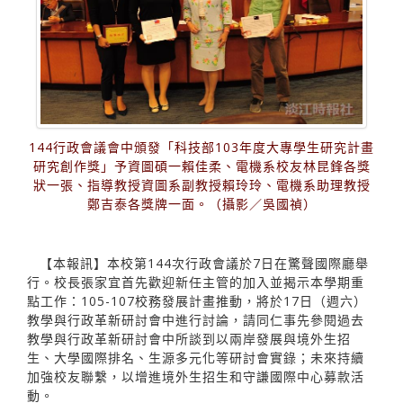
144行政會議會中頒發「科技部103年度大專學生研究計畫
研究創作獎」予資圖碩一賴佳柔、電機系校友林昆鋒各獎
狀一張、指導教授資圖系副教授賴玲玲、電機系助理教授
鄭吉泰各獎牌一面。（攝影／吳國禎）
【本報訊】本校第144次行政會議於7日在驚聲國際廳舉
行。校長張家宜首先歡迎新任主管的加入並揭示本學期重
點工作：105-107校務發展計畫推動，將於17日（週六）
教學與行政革新研討會中進行討論，請同仁事先參閱過去
教學與行政革新研討會中所談到以兩岸發展與境外生招
生、大學國際排名、生源多元化等研討會實錄；未來持續
加強校友聯繫，以增進境外生招生和守謙國際中心募款活
動。