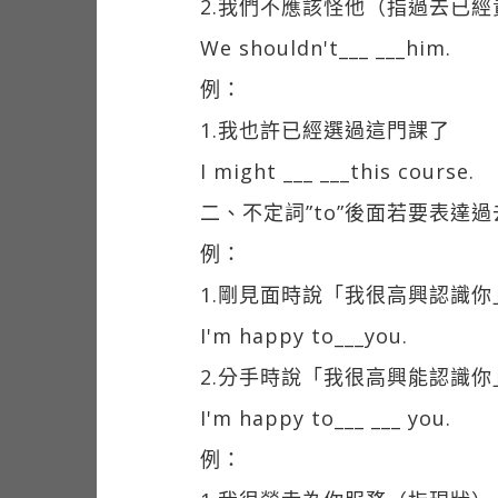
2.我們不應該怪他（指過去已
We shouldn't___ ___him.
例：
1.我也許已經選過這門課了
I might ___ ___this course.
二、不定詞”to”後面若要表達
例：
1.剛見面時說「我很高興認識你
I'm happy to___you.
2.分手時說「我很高興能認識你
I'm happy to___ ___ you.
例：