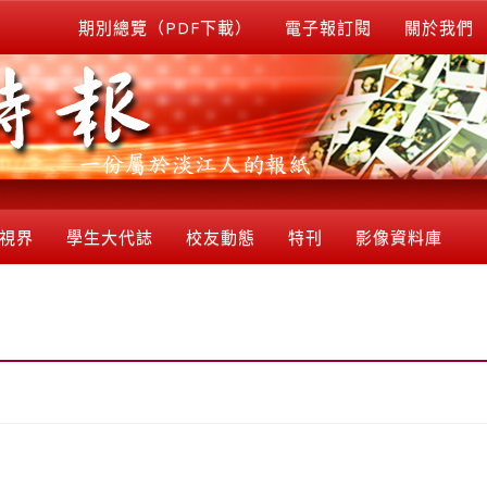
期別總覽（PDF下載）
電子報訂閱
關於我們
視界
學生大代誌
校友動態
特刊
影像資料庫