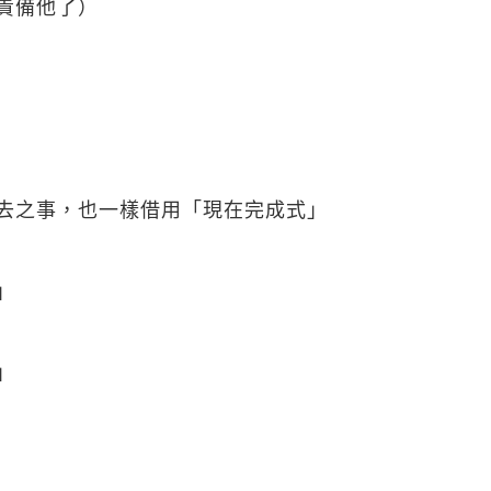
經責備他了）
過去之事，也一樣借用「現在完成式」
」
」