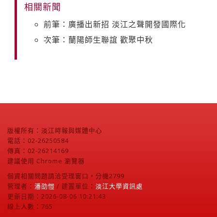
相關新聞
前筆：廣播出新招 淡江之聲開發國際化
次筆：蘭陽師生聯誼 歡聚中秋
版權所有：淡江時報與媒體中心
電話：02-26250584
傳真：02-26214169
建議使用 Chrome 瀏覽器
個資相關問題請洽受理窗口，分機2799
管理者：
潘劭愷
/ 建置單位：
淡江大學資訊處
更新日期：2026-08-06 10:21:43
線上人數：765