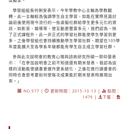
獎勵金。
學發組組長何俐安表示，今年學教中心主軸為學教翻
轉，此一主軸較為強調學生自主學習，如能在實際見面討
論前後使用現今流行的一些虛擬社群給學生更多元化的資
訊，如影音、報導等，使互動更豐富多元，我們認為，除
了正式課程外，此一非正式的學習社群能使學生學習到更
多，之後學發組也會持續推動學生學習社群，期望在105學
年度能擴大至各學系年級都能有學生自主成立學習社群。
參與此次說明會的教育心理與諮商研究所碩一郭仰晏表
示：「在參加說明會之前不知道還有期末發表，我認為這
樣的活動能使讀書會運作更系統化，之後在進行讀書會的
同時也會思考要如何使每次成果能於期末發表時展現出
來。」
NO.977 |
更新時間：2015-10-13 |
點閱：
1479 |
下載：