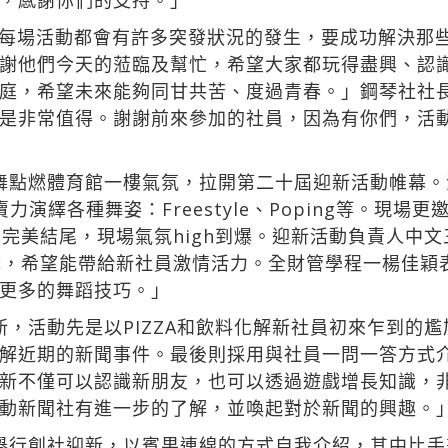
，感謝你們的支持。」
每場活動都會有許多突發狀況的發生，要成功解決那
謝他們今天的蒞臨及幫忙，希望大家都玩得盡興、認
庭，希望未來能夠同甘共苦、度過青春。」鋼琴社社
是非常值得。謝謝前來參加的社員，因為有你們，活
舞點燃體育館一樓氣氛，拉開第二十屆迎新活動帷幕
演繹各種舞姿：Freestyle、Poping等。現場
畫下完美結尾，現場氣氛high到爆。迎新活動負責人中
下完成，希望能帶給新社員激情活力。全財管學程一楊佳
更多的舞蹈技巧。」
新，活動先是以PIZZA和飲料化解新社員初來乍到的
解近期的新聞事件。最後則採用與社員一問一答方式
新不僅可以認識新朋友，也可以透過遊戲增長知識，
動新聞社有進一步的了解，並喚起對於新聞的興趣。
舉行創社迎新，以賓果連線的方式自我介紹，其中比