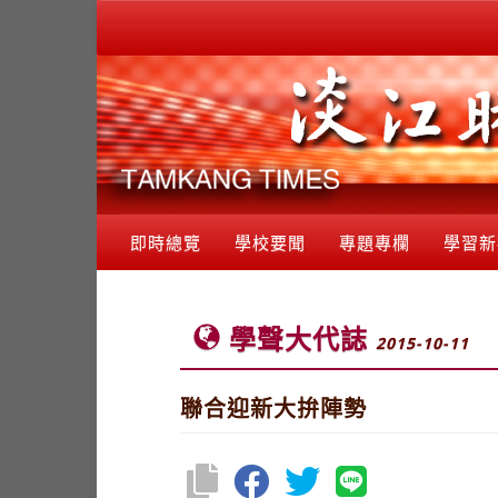
即時總覽
學校要聞
專題專欄
學習新
學聲大代誌
2015-10-11
聯合迎新大拚陣勢