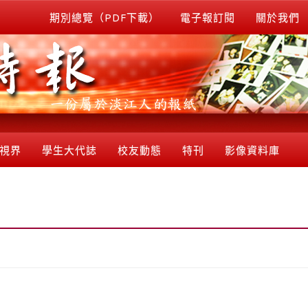
期別總覽（PDF下載）
電子報訂閱
關於我們
視界
學生大代誌
校友動態
特刊
影像資料庫