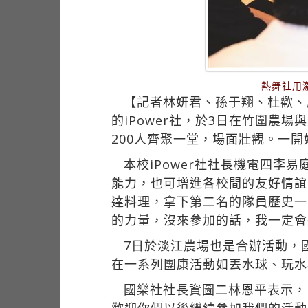
熱舞社用
【記者林妍君、孫于翔、杜歡、
的iPower社，於3日在竹圍農
200人齊聚一堂，場面壯觀。一
本校iPower社社長機電四
能力，也可增進各校間的友好情誼
達料理，拿下第二名的隊員歷史一
的力量，沒來參加的話，我一定會
7日於淡江農場也是合辦活動，
在一系列團康活動如丟水球、玩水
國樂社社長資圖二林恩平表示，