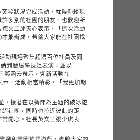
些突發狀況完成活動，就得仰賴現
識許多別的社團的朋友。也歡迎所
長德文二邱天心表示，「這次活動
動才能辦成，希望大家能在社團找
。活動現場聚集超過百位社員及同
更邀請到歷屆學長姐表演，並以
文三鄭涵云表示，迎新活動在
穎表示，活動相當精彩，「我更加期
尷尬，接著在以新聞為主題的破冰遊
介紹社團，同時也拉近彼此的距
非常開心。社長英文三張少琪表
」
手畫腳和畫圖猜題遊戲，考驗大家的