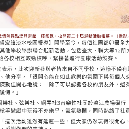
激情熱舞點燃體育館一樓氣氛，拉開第二十屆迎新活動帷幕。（攝影
盧宏維淡水校園報導】開學至今，每個社團都卯盡全
場與其他學校舉辦聯合迎新活動，包括臺大、輔大等12所大
開始各校相互較勁校呼，緊接著進行團康活動競賽。
李易庭表示，此次迎新參與者皆來自不同學校，這樣不僅
。他分享，「很開心能在如此歡樂的氛圍下與每個人
陳勤佳開心地說：「除了可以認識各校的朋友外，還
後悔。」
國樂社、弦樂社、鋼琴社3音樂性社團於淡江農場舉行「
槍等遊戲中玩得不亦樂乎，氣氛熱鬧，同時熱絡了社
「這次活動雖然有延遲一些，但大家仍然玩得很開心