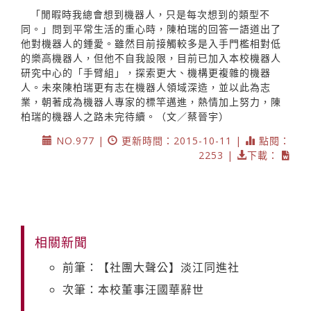
「閒暇時我總會想到機器人，只是每次想到的類型不
同。」問到平常生活的重心時，陳柏瑞的回答一語道出了
他對機器人的鍾愛。雖然目前接觸較多是入手門檻相對低
的樂高機器人，但他不自我設限，目前已加入本校機器人
研究中心的「手臂組」，探索更大、機構更複雜的機器
人。未來陳柏瑞更有志在機器人領域深造，並以此為志
業，朝著成為機器人專家的標竿邁進，熱情加上努力，陳
柏瑞的機器人之路未完待續。（文／蔡晉宇）
NO.977 |
更新時間：2015-10-11 |
點閱：
2253 |
下載：
相關新聞
前筆：【社團大聲公】淡江同進社
次筆：本校董事汪國華辭世