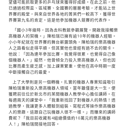
望儘可能抓取更多的乒乓球來獲得好成績。在此之前，他
已通過校際盃、區域賽、全國賽的層層考驗，才能站上世
界賽的殿堂，與來自世界各地的菁英們一較高下，獲得世
界賽第九名的肯定。這是他參加機器人競賽的代表作。
「國小3年級時，因為去科教館參觀展覽，開啟我接觸樂
高機器人的契機。」陳柏瑞已擁有逾10年的機器人經驗。
小小年紀就在世界賽的舞台嶄露頭角，陳柏瑞的樂高機器
人之路看似走得平順，但其實他也曾經有過不去的關卡。
他說：「因為連年參加比賽，我覺得很累，也覺得自己像
個機器人。」縱然，他曾傾全力投入樂高機器人，但也因
比賽而產生疲乏感，加上課業繁重，使他在高中時期一度
中斷接觸自己的最愛。
上了大學則是另一個轉機，扎實的機器人專業知識吸引
陳柏瑞重新投入樂高機器人領域，當年雖僅是大一生，便
獲聘前往位於新北市的某間機器人教學中心擔任講師。在
每週兩天的課堂中，「我重新找回了對機器人的熱情！透
過教學，我讓更多人體驗到組裝、寫程式等操作樂高機器
人的樂趣，這跟自己玩機器人很不一樣。」而賺來的講師
費呢？「我目前收藏有4組總價值約10萬元的樂高機器
人！」陳柏瑞間接地回答。