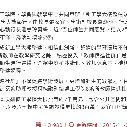
工學院、學習與教學中心共同舉辦「新工學大樓整建
工學大樓舉行，由校長張家宜、學術副校長葛煥昭、行
心執行長潘慧玲剪綵，近2百位師生共同慶賀。更以2
布條，為活動增添亮點！
成新工學大樓整建，相信此創新、舒適的學習環境不
所教師在教學研究之餘，積極投入「教師精進社群」
師生進行巡禮，介紹中庭植栽綠化、教師休息室、樓
整建過程。
進社群」不僅促進學術發展，更增加師生的凝聚力。
建築系助理教授柯純融則簡述工學院8系所教師精進
本次翻修工學院大樓費用約7千萬元，包含公共空間和
萬，以及六七樓中庭空調設備更換約8百萬；姜宜山呼
NO.980 |
更新時間：2015-11-