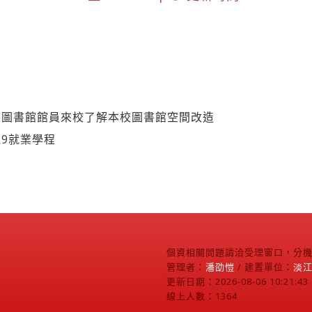
校圖書館館員來校了解本校圖書館空間改造
9就業學程
個資相關問題請洽受理窗口，分機2
管理者：
潘劭愷
/ 建置單位：
淡
更新日期：2026-08-06 10:21:43
線上人數：1364