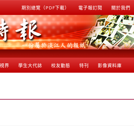
期別總覽（PDF下載）
電子報訂閱
關於我們
視界
學生大代誌
校友動態
特刊
影像資料庫