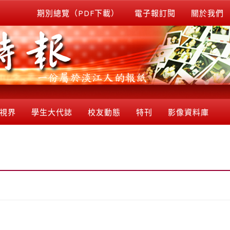
期別總覽（PDF下載）
電子報訂閱
關於我們
視界
學生大代誌
校友動態
特刊
影像資料庫