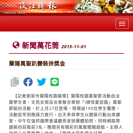
Toggl
navig
新聞萬花筒
2015-11-01
蘭陽萬聖趴變裝拚獎金
【記者劉家伶蘭陽校園報導】蘭陽校園萬聖節活動由淡
蘭學生會、文苑女宿自治會聯合舉辦「I搞怪愛妝瘋」萬聖
節裝扮活動，於上月27日登場，現場逾100位學生響應。
活動從早到晚接力進行，白天參與學生以變裝行動出席課
堂，中午在強邦國際會議廳旁安排團體拍照，同時網路票
選裝扮前衛前3名，晚間另有精彩的萬聖闖關遊戲。主辦人