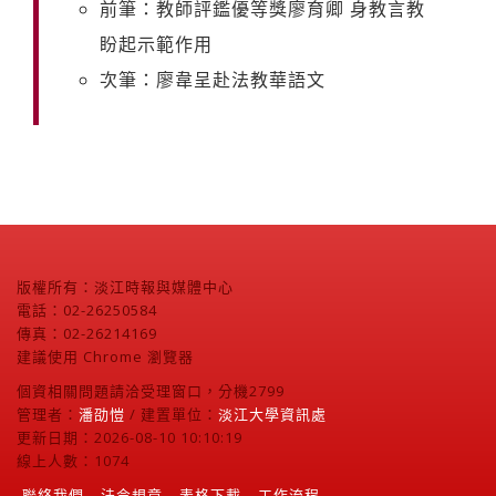
前筆：教師評鑑優等獎廖育卿 身教言教
盼起示範作用
次筆：廖韋呈赴法教華語文
版權所有：淡江時報與媒體中心
電話：02-26250584
傳真：02-26214169
建議使用 Chrome 瀏覽器
個資相關問題請洽受理窗口，分機2799
管理者：
潘劭愷
/ 建置單位：
淡江大學資訊處
更新日期：2026-08-10 10:10:19
線上人數：1074
聯絡我們
法令規章
表格下載
工作流程