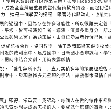
」，使用免費的社群媒體來宣傳，如今Facebook粉
ube，成為全臺灣最重要的當代藝術教育資源。而起初
實力，這是一個學習的過程，跟著時代脈動走，也能達
展的過程中，因為存在許多可能性，所以很難去定義
、平板，皆可扮演起作者、導演、演員多重身分，所
公民藝術之窗」為題策展，由每位參展者抒發己見、
畫，促成館校合作、協同教學，除了邀請藝術家跟學校
附近的成淵高中、建成國中、日新國小合辦課程、舉
，把詩作結合文創、用詩表露感情。
說，「藝術無所不能！」直到累積多年的策展經驗後，
劃案中，發現藝術多元呈現的手法，讓藝術家盡情自
展」顯得非常重要。我認為，每個人在做的每件事都
須思索你想要成為怎樣的人、要成就什麼樣的事業，