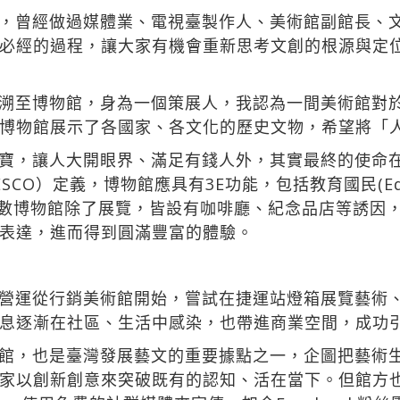
，曾經做過媒體業、電視臺製作人、美術館副館長、
必經的過程，讓大家有機會重新思考文創的根源與定
溯至博物館，身為一個策展人，我認為一間美術館對
博物館展示了各國家、各文化的歷史文物，希望將「
寶，讓人大開眼界、滿足有錢人外，其實最終的使命
O）定義，博物館應具有3E功能，包括教育國民(Educat
日，多數博物館除了展覽，皆設有咖啡廳、紀念品店等誘
表達，進而得到圓滿豐富的體驗。
營運從行銷美術館開始，嘗試在捷運站燈箱展覽藝術
息逐漸在社區、生活中感染，也帶進商業空間，成功
館，也是臺灣發展藝文的重要據點之一，企圖把藝術
家以創新創意來突破既有的認知、活在當下。但館方