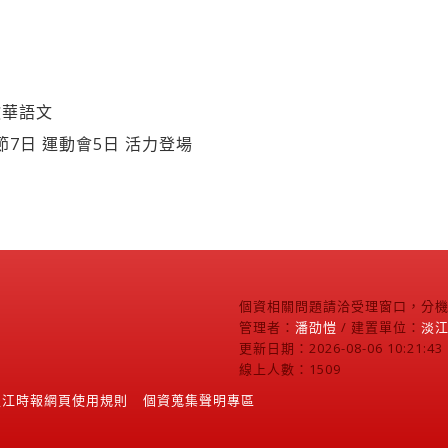
教華語文
節7日 運動會5日 活力登場
個資相關問題請洽受理窗口，分機2
管理者：
潘劭愷
/ 建置單位：
淡
更新日期：2026-08-06 10:21:43
線上人數：1509
淡江時報網頁使用規則
個資蒐集聲明專區