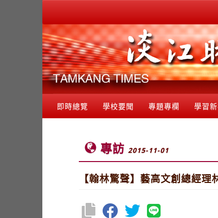
即時總覽
學校要聞
專題專欄
學習新
專訪
2015-11-01
【翰林驚聲】藝高文創總經理林