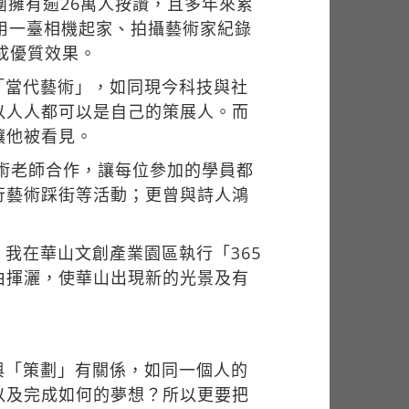
絲團擁有逾26萬人按讚，且多年來累
僅用一臺相機起家、拍攝藝術家紀錄
成優質效果。
「當代藝術」，如同現今科技與社
以人人都可以是自己的策展人。而
讓他被看見。
美術老師合作，讓每位參加的學員都
行藝術踩街等活動；更曾與詩人鴻
我在華山文創產業園區執行「365
由揮灑，使華山出現新的光景及有
與「策劃」有關係，如同一個人的
以及完成如何的夢想？所以更要把