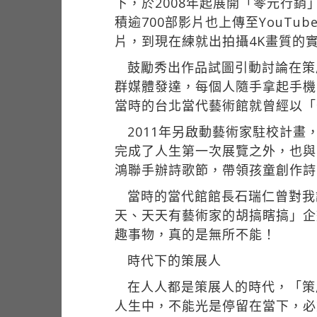
下，於2008年起展開「零元行銷
積逾700部影片也上傳至YouT
片，到現在練就出拍攝4K畫質的
鼓勵秀出作品試圖引動討論在策
群媒體發達，每個人隨手拿起手機
當時的台北當代藝術館就曾經以「
2011年另啟動藝術家駐校計
完成了人生第一次展覽之外，也與
鴻聯手辦詩歌節，帶領孩童創作詩
當時的當代館館長石瑞仁曾對我
天、天天有藝術家的胡搞瞎搞」企
趣事物，真的是無所不能！
時代下的策展人
在人人都是策展人的時代，「策
人生中，不能光是停留在當下，必