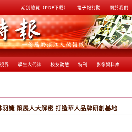
期別總覽（PDF下載）
電子報訂閱
關於我們
視界
學生大代誌
校友動態
特刊
影像資料庫
羽婕 策展人大解密 打造華人品牌研創基地