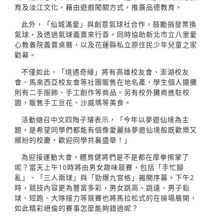
育及淡江文化，藉由遊戲闖關方式，推廣品德教育。
此外，「仙城滿愛」與創意氣球社合作，鼓勵捐發票換
氣球，及透過氣球義賣來行善。同時協助新北市立八里愛
心教養院義賣桌曆，以及花蓮縣私立原住民少年兒童之家
勸募。
不僅如此，「境遇奇緣」將有高雄校友會、澎湖校友
會、馬來西亞校友會等社團販售在地名產，學生個人擺攤
則有二手服飾、手工創作等商品。另有校外攤商進駐校
園，販售手工豆花、沙威瑪等美食。
活動總召中文四陶子璿表示，「今年以夢遊仙境為主
題，是希望同學們都能有個像愛麗絲夢遊仙境般既歡樂又
繽紛的校慶，歡迎同學共襄盛舉！」
為迎接運動大會，體育健將們是不是都在摩拳擦掌了
呢？當天上午10時將由男女趣味競賽，包括「手忙腳
亂」、「三人兩球」與「勁爆九宮格」揭開序幕。下午2
時，競技內容更為豐富多彩，男女跳高、跳遠、男子鉛
球、短跑、大隊接力等競賽也將馬拉松式的在操場展開，
如此精彩絕倫的賽事怎麼能夠錯過呢？