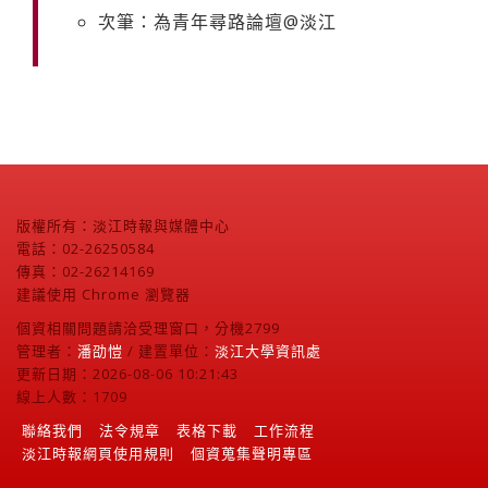
次筆：為青年尋路論壇@淡江
版權所有：淡江時報與媒體中心
電話：02-26250584
傳真：02-26214169
建議使用 Chrome 瀏覽器
個資相關問題請洽受理窗口，分機2799
管理者：
潘劭愷
/ 建置單位：
淡江大學資訊處
更新日期：2026-08-06 10:21:43
線上人數：1709
聯絡我們
法令規章
表格下載
工作流程
淡江時報網頁使用規則
個資蒐集聲明專區