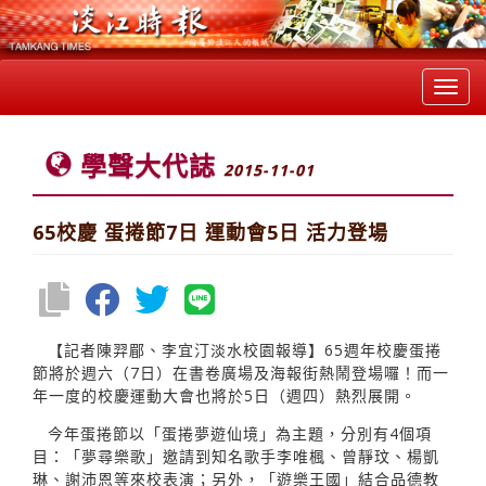
Toggl
navig
學聲大代誌
2015-11-01
65校慶 蛋捲節7日 運動會5日 活力登場
【記者陳羿郿、李宜汀淡水校園報導】65週年校慶蛋捲
節將於週六（7日）在書卷廣場及海報街熱鬧登場囉！而一
年一度的校慶運動大會也將於5日（週四）熱烈展開。
今年蛋捲節以「蛋捲夢遊仙境」為主題，分別有4個項
目：「夢尋樂歌」邀請到知名歌手李唯楓、曾靜玟、楊凱
琳、謝沛恩等來校表演；另外，「遊樂王國」結合品德教