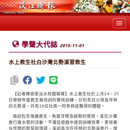
Toggl
navig
學聲大代誌
2015-11-01
水上救生社白沙灣北勢溪習救生
【記者陳安家淡水校園報導】水上救生社於上月24、25
日舉辦年度救生員培訓的實地訓練，分別至白沙灣及坪林
的北勢溪，共有26位社員一同參與這難得的體驗。
海訓包含海邊救生、魚雷浮標及蛙鞋的使用，並在沙灘
進行搶水管的活動，不僅從遊戲中達到訓練效果，更培養
伙伴間的默契和情感。溪訓首次在坪林的北勢溪進行，增