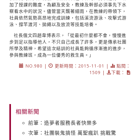
加了授課的難度，為顧及安全，教練及幹部必須事先下水
察看水中的狀況。儘管當天飄著細雨，在教練的帶領下，
社員依然氣勢高昂地完成訓練，包括溪流游泳、攻擊式游
泳、撐竿渡河、拋繩以及放流等技能培養。
社長俄文四趙韋博表示，「從最初什麼都不會，慢慢進
步到足以指導他人，不只自己成長了許多，更是傳承社團
所學及精神，希望這次結訓的社員能夠循序漸進的進步，
參與教練班，成為一位優秀的救生員。」
NO.980 |
更新時間：2015-11-01 |
點閱：
1509 |
下載：
相關新聞
前筆：造夢者服務長者快樂多
次筆：社團裝鬼搞怪 萬聖瘋趴 挑戰驚