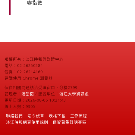
嚇指數
版權所有：淡江時報與媒體中心
電話：02-26250584
傳真：02-26214169
建議使用 Chrome 瀏覽器
個資相關問題請洽受理窗口，分機2799
管理者：
潘劭愷
/ 建置單位：
淡江大學資訊處
更新日期：2026-08-06 10:21:43
線上人數：9305
聯絡我們
法令規章
表格下載
工作流程
淡江時報網頁使用規則
個資蒐集聲明專區