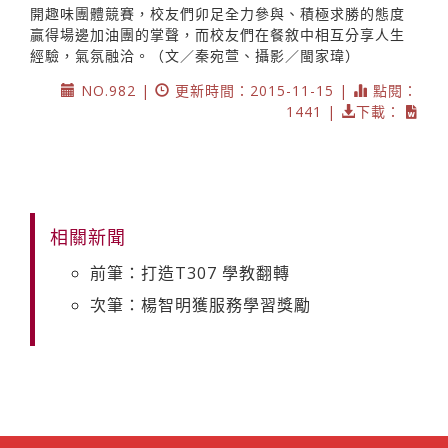
開趣味團體競賽，校友們卯足全力參與、積極求勝的態度
贏得場邊加油團的掌聲，而校友們在餐敘中相互分享人生
經驗，氣氛融洽。（文／秦宛萱、攝影／閩家瑋）
NO.982 |
更新時間：2015-11-15 |
點閱：
1441 |
下載：
相關新聞
前筆：打造T307 學教翻轉
次筆：楊智明獲服務學習獎勵