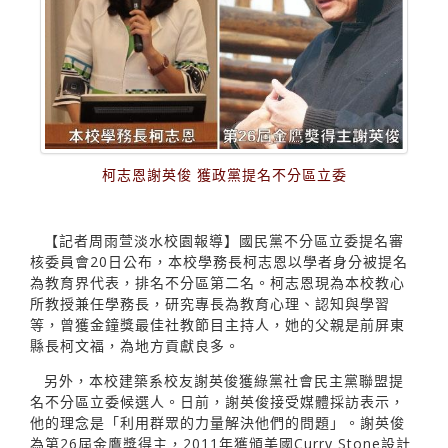
柯志恩謝英俊 獲政黨提名不分區立委
【記者周雨萱淡水校園報導】國民黨不分區立委提名審
核委員會20日公布，本校學務長柯志恩以學者身分被提名
為教育界代表，排名不分區第二名。柯志恩現為本校教心
所教授兼任學務長，研究專長為教育心理、認知與學習
等，曾獲金鐘獎最佳社教節目主持人，她的父親是前屏東
縣長柯文福，為地方貢獻良多。
另外，本校建築系校友謝英俊獲綠黨社會民主黨聯盟提
名不分區立委候選人。日前，謝英俊接受媒體採訪表示，
他的理念是「利用群眾的力量解決他們的問題」。謝英俊
為第26屆金鷹獎得主，2011年獲頒美國Curry Stone設計