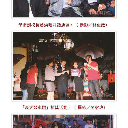
學術副校長葛煥昭好話連連。（ 攝影／林俊廷）
「淡大公車讚」抽獎活動。（ 攝影／閩家瑋）