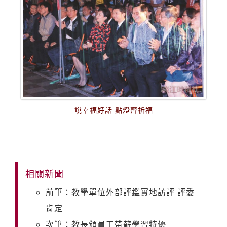
說幸福好話 點燈齊祈福
相關新聞
前筆：教學單位外部評鑑實地訪評 評委
肯定
次筆：教長頒員工帶薪學習特優