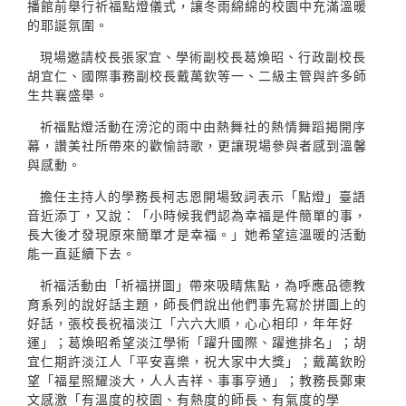
播館前舉行祈福點燈儀式，讓冬雨綿綿的校園中充滿溫暖
的耶誕氛圍。
現場邀請校長張家宜、學術副校長葛煥昭、行政副校長
胡宜仁、國際事務副校長戴萬欽等一、二級主管與許多師
生共襄盛舉。
祈福點燈活動在滂沱的雨中由熱舞社的熱情舞蹈揭開序
幕，讚美社所帶來的歡愉詩歌，更讓現場參與者感到溫馨
與感動。
擔任主持人的學務長柯志恩開場致詞表示「點燈」臺語
音近添丁，又說：「小時候我們認為幸福是件簡單的事，
長大後才發現原來簡單才是幸福。」她希望這溫暖的活動
能一直延續下去。
祈福活動由「祈福拼圖」帶來吸睛焦點，為呼應品德教
育系列的說好話主題，師長們說出他們事先寫於拼圖上的
好話，張校長祝福淡江「六六大順，心心相印，年年好
運」；葛煥昭希望淡江學術「躍升國際、躍進排名」；胡
宜仁期許淡江人「平安喜樂，祝大家中大獎」；戴萬欽盼
望「福星照耀淡大，人人吉祥、事事亨通」；教務長鄭東
文感激「有溫度的校園、有熱度的師長、有氣度的學