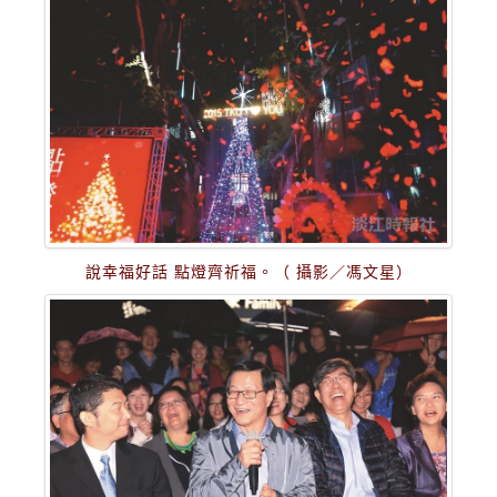
說幸福好話 點燈齊祈福。（ 攝影／馮文星）