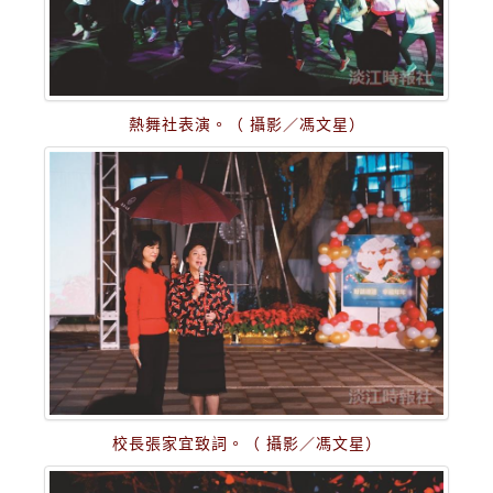
熱舞社表演。（ 攝影／馮文星）
校長張家宜致詞。（ 攝影／馮文星）