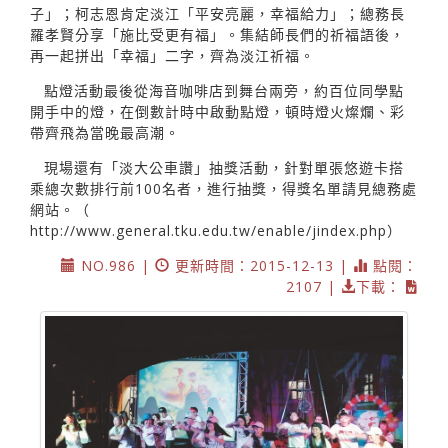
子」；柯志恩肯定淡江「平安亮麗，幸福給力」；總務長
羅孝賢分享「施比受更有福」。集結師長們的祈福語後，
再一起拼出「幸福」二字，齊為淡江祈福。
點燈活動最後從海音咖啡店到舞台兩旁，約百位同學點
開手中的燈，在倒數計時中啟動點燈，頓時燈火燦爛、彩
帶齊飛為當晚最高潮。
現場還有「淡大公車讚」抽獎活動，針對單張悠遊卡搭
乘總次數排行前100名者，進行抽獎，得獎名單請見總務處
網站。（
http://www.general.tku.edu.tw/enable/jindex.php）
NO.986 |
更新時間：2015-12-13 |
點閱：
2107 |
下載：