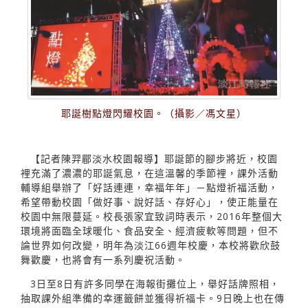
耶誕樹點燈閃耀校園。（攝影／馮文星）
【記者陳羿郿淡水校園報導】耶誕節的腳步將近，校園
裡充滿了濃濃的耶誕氣息，在這溫馨的季節裡，課外活動
輔導組舉辦了「好話連連，幸福年年」－點燈祈福活動，
希望帶動校園「做好事、說好話、存好心」，使正能量在
校園中無限蔓延。校長張家宜致詞時表示，2016年整個大
環境將面臨全球暖化、食品安全、經濟疲軟等問題，但不
論世界如何改變，明年為淡江66週年校慶，本校將歡欣鼓
舞歡慶，也將會有一系列慶祝活動。
3日至8日有許多同學在海報街攤位上，舉好話牌照相，
抽取課外組準備的幸運籤餅並獲得祈福卡。9日晚上也在傳