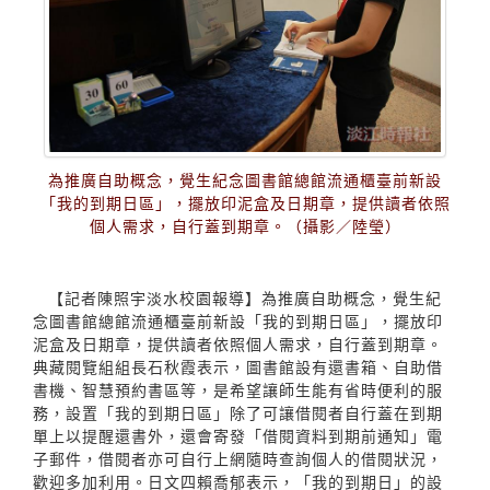
為推廣自助概念，覺生紀念圖書館總館流通櫃臺前新設
「我的到期日區」，擺放印泥盒及日期章，提供讀者依照
個人需求，自行蓋到期章。（攝影／陸瑩）
【記者陳照宇淡水校園報導】為推廣自助概念，覺生紀
念圖書館總館流通櫃臺前新設「我的到期日區」，擺放印
泥盒及日期章，提供讀者依照個人需求，自行蓋到期章。
典藏閱覽組組長石秋霞表示，圖書館設有還書箱、自助借
書機、智慧預約書區等，是希望讓師生能有省時便利的服
務，設置「我的到期日區」除了可讓借閱者自行蓋在到期
單上以提醒還書外，還會寄發「借閱資料到期前通知」電
子郵件，借閱者亦可自行上網隨時查詢個人的借閱狀況，
歡迎多加利用。日文四賴喬郁表示，「我的到期日」的設