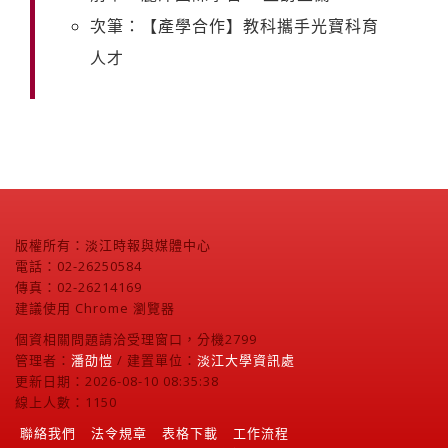
次筆：【產學合作】教科攜手光寶科育
人才
版權所有：淡江時報與媒體中心
電話：02-26250584
傳真：02-26214169
建議使用 Chrome 瀏覽器
個資相關問題請洽受理窗口，分機2799
管理者：
潘劭愷
/ 建置單位：
淡江大學資訊處
更新日期：2026-08-10 08:35:38
線上人數：1150
聯絡我們
法令規章
表格下載
工作流程