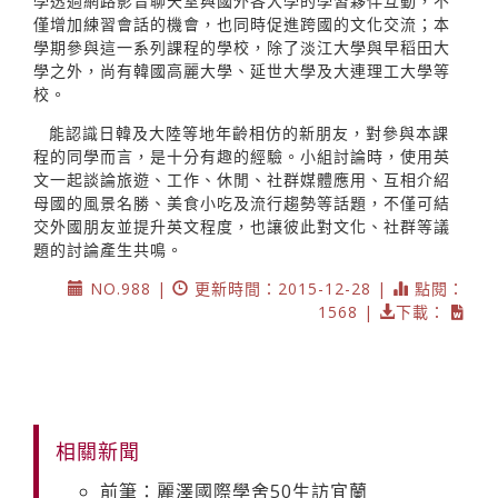
學透過網路影音聊天室與國外各大學的學習夥伴互動，不
僅增加練習會話的機會，也同時促進跨國的文化交流；本
學期參與這一系列課程的學校，除了淡江大學與早稻田大
學之外，尚有韓國高麗大學、延世大學及大連理工大學等
校。
能認識日韓及大陸等地年齡相仿的新朋友，對參與本課
程的同學而言，是十分有趣的經驗。小組討論時，使用英
文一起談論旅遊、工作、休閒、社群媒體應用、互相介紹
母國的風景名勝、美食小吃及流行趨勢等話題，不僅可結
交外國朋友並提升英文程度，也讓彼此對文化、社群等議
題的討論產生共鳴。
NO.988 |
更新時間：2015-12-28 |
點閱：
1568 |
下載：
相關新聞
前筆：麗澤國際學舍50生訪宜蘭