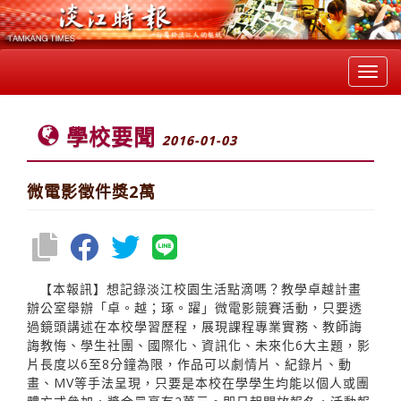
Toggl
navig
學校要聞
2016-01-03
微電影徵件獎2萬
【本報訊】想記錄淡江校園生活點滴嗎？教學卓越計畫
辦公室舉辦「卓。越；琢。躍」微電影競賽活動，只要透
過鏡頭講述在本校學習歷程，展現課程專業實務、教師誨
誨教悔、學生社團、國際化、資訊化、未來化6大主題，影
片長度以6至8分鐘為限，作品可以劇情片、紀錄片、動
畫、MV等手法呈現，只要是本校在學學生均能以個人或團