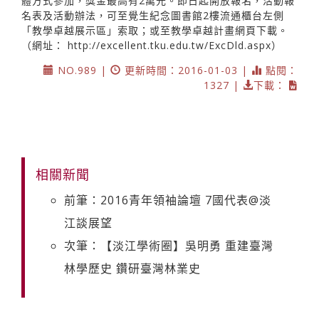
體方式參加，獎金最高有2萬元。即日起開放報名，活動報
名表及活動辦法，可至覺生紀念圖書館2樓流通櫃台左側
「教學卓越展示區」索取；或至教學卓越計畫網頁下載。
（網址：
http://excellent.tku.edu.tw/ExcDld.aspx）
NO.989 |
更新時間：2016-01-03 |
點閱：
1327 |
下載：
相關新聞
前筆：2016青年領袖論壇 7國代表@淡
江談展望
次筆：【淡江學術圈】吳明勇 重建臺灣
林學歷史 鑽研臺灣林業史