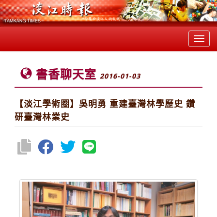
Toggl
navig
書香聊天室
2016-01-03
【淡江學術圈】吳明勇 重建臺灣林學歷史 鑽
研臺灣林業史