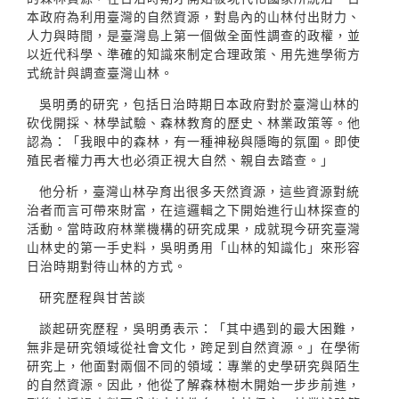
本政府為利用臺灣的自然資源，對島內的山林付出財力、
人力與時間，是臺灣島上第一個做全面性調查的政權，並
以近代科學、準確的知識來制定合理政策、用先進學術方
式統計與調查臺灣山林。
吳明勇的研究，包括日治時期日本政府對於臺灣山林的
砍伐開採、林學試驗、森林教育的歷史、林業政策等。他
認為：「我眼中的森林，有一種神秘與隱晦的氛圍。即使
殖民者權力再大也必須正視大自然、親自去踏查。」
他分析，臺灣山林孕育出很多天然資源，這些資源對統
治者而言可帶來財富，在這邏輯之下開始進行山林探查的
活動。當時政府林業機構的研究成果，成就現今研究臺灣
山林史的第一手史料，吳明勇用「山林的知識化」來形容
日治時期對待山林的方式。
研究歷程與甘苦談
談起研究歷程，吳明勇表示：「其中遇到的最大困難，
無非是研究領域從社會文化，跨足到自然資源。」在學術
研究上，他面對兩個不同的領域：專業的史學研究與陌生
的自然資源。因此，他從了解森林樹木開始一步步前進，