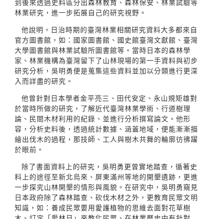
到後來透過史料區分出森林教育、森林保安、林業試驗等
林業研究，進一步拓展自己的研究視野。
他說明，日治時期的臺灣林業相關研究資料大多都來自
官方圖書館，如：國家圖書館、國史館臺灣文獻館、臺灣
大學圖書館與林業試驗所圖書館等。當時日本的森林學
家、林業機構為臺灣留下了山林現場的第一手資料與初步
研究分析，吳明勇便是蒐集這些資料並加以分類進行更深
入而詳盡的研究。
他曾針對日本學者金平亮三、田代安定、永山規矩雄對
於當時所做的研究，了解近代臺灣林業學術、行道樹理
論、民間木材利用的紀錄、並進行分析撰寫論文。他形
容，分析史料後，透過統計數據、涵蓋地域，便能漸漸描
繪出伐木的過程，那技師、工人與樹木共舞的輪廓彷彿躍
於眼前。
除了書面資料上的研究，吳明勇更曾實地踏查，循著史
料上的途徑至新北烏來、屏東滿州等地的開墾遺跡，更進
一步探究山林開墾的情形與風貌。在研究中，吳明勇窺見
日本政府除了森林踏查、砍伐木材之外，更教育民眾文明
知識，如：養成民眾要用愛護植物的思維去面對花草樹
木、訂定「愛林日」來教化民眾、在林業歷史中有針對