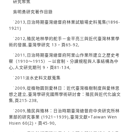
研究聚焦
吳明勇研究著作目錄
˙2013,日治時期臺灣總督府林業試驗場史料蒐集(1896-
1921)
˙2012,殖民地林學的舵手－金平亮三與近代臺灣林業學
術的發展,臺灣學研究 13，頁65-92,
˙2011,日治時期臺灣總督府阿里山作業所建立之歷史考
察（1910～1915）－以官制、分課規程與人事結構為中
心,人文研究期刊 9，頁81-134,
˙2011淡水史料文獻蒐集
˙2009,從植物園到愛林日：近代臺灣植樹制度與愛林思
想之建立,臺灣學研究國際學術研討會：殖民與近代化論文
集,頁215-238,
˙2009,殖民與殖林：日治時期臺灣總督府中央研究所林
業部的研究事業 (1921~1939),臺灣文獻=Taiwan Wen
Hsien 60(2)，頁45-90,