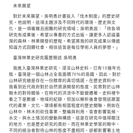
未來展望
對於未來展望，吳明勇計畫投入「伐木制度」的歷史研
究。他說明，這項主題涉及不同時代的環境、歷史與文
化，是一項複雜且困難的研究領域；吳明勇說：「待各項
研究有成果後，希望以專書的方式出版，讓更多人認識臺
灣的森林、林業開發的歷程。希望將我的研究成果以傳遞
知識方式回饋社會，相信這皆是每位學術人員的夢想。」
臺灣林業史研究履歷簡述 吳明勇
我進入臺灣林業史研究、浸淫山林史料，已有10幾年光
陰，臺灣是一個山林占全島面積70％的島國，因此，對於
山林研究總是存在一份醇厚的真切情感。在歷史資料中，
我看到近代政府對於自然資源開發的態度、民眾對於山林
樹木的對待關係，在時代的洪流中不斷變遷著，史料裡乍
看之下是數據、地域的紀錄，但加以解析後會發現這跟當
代的產業、文化、環境都有相當程度的歷史關聯，例如在
山林中，林木的砍伐事業、整編與利用，皆會影響氣候、
水文，與水土情況的變動與構造，這是在研究中值得關注
的地方，也是歷史研究的奧妙，而在林業史學家的眼中，
不同的統治者對待山林的態度不盡相同，卻都影響著土地