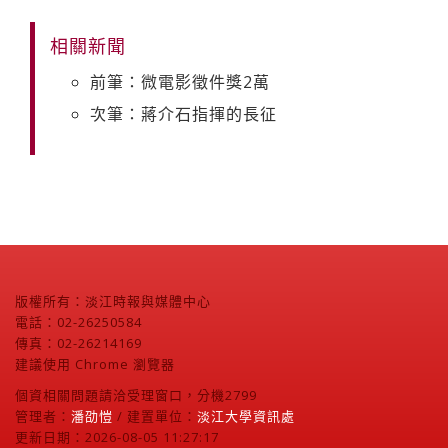
相關新聞
前筆：微電影徵件獎2萬
次筆：蔣介石指揮的長征
版權所有：淡江時報與媒體中心
電話：02-26250584
傳真：02-26214169
建議使用 Chrome 瀏覽器
個資相關問題請洽受理窗口，分機2799
管理者：
潘劭愷
/ 建置單位：
淡江大學資訊處
更新日期：2026-08-05 11:27:17