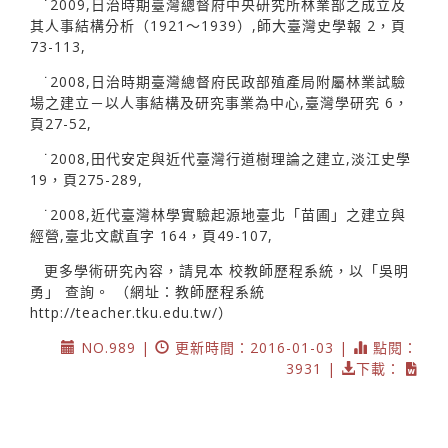
˙2009,日治時期臺灣總督府中央研究所林業部之成立及
其人事結構分析（1921～1939）,師大臺灣史學報 2，頁
73-113,
˙2008,日治時期臺灣總督府民政部殖產局附屬林業試驗
場之建立－以人事結構及研究事業為中心,臺灣學研究 6，
頁27-52,
˙2008,田代安定與近代臺灣行道樹理論之建立,淡江史學
19，頁275-289,
˙2008,近代臺灣林學實驗起源地臺北「苗圃」之建立與
經營,臺北文獻直字 164，頁49-107,
更多學術研究內容，請見本 校教師歷程系統，以「吳明
勇」 查詢。 （網址：教師歷程系統
http://teacher.tku.edu.tw/）
NO.989 |
更新時間：2016-01-03 |
點閱：
3931 |
下載：