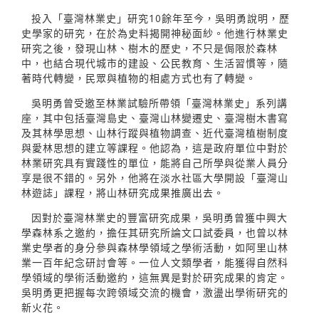
投入「臺灣林業史」研究10餘年至今，吳明勇說明，歷
史學家的研究，在於為史料揭開神秘面紗。他進行林業史
研究之後，發現山林、樹木的歷史，不只是侷限於森林
中，也結合現代城市的建設、公民教育、生活習慣等，隨
著時代轉變，民眾與植物的相處方式也有了轉變。
吳明勇曾受邀至林業試驗所帶領「臺灣林業史」系列講
座，其中包括臺灣島史、臺灣山林變遷史、臺灣樹木書寫
及其林學思想、山林行蹤與植物調查、近代臺灣植樹制度
與愛林思想的建立等課程。他認為，這是政府單位中對於
林業研究具有實踐性的單位，能將自己所學與從業人員分
享是很不錯的。另外，他將在淡水社區大學開設「臺灣山
林遊誌」課程，將山林研究成果推廣出去。
因對於臺灣林業史的豐富研究成果，吳明勇曾獲中興大
學森林系之邀約，擔任其研究所論文口試委員，也曾以林
業史學者的身分參與森林學領域之學術活動，如阿里山林
業一百年紀念研討會等。一位人文類學者，能獲得自然科
學領域的學術活動邀約，這無異是對於研究成果的肯定。
吳明勇更把握每次跨領域交流的機會，激盪出學術研究的
新火花。