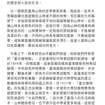
的歷史與人民的生活。
以一個熟悉臺灣山林的史學專家來看，我認為，近年大
眾藉由觀光旅遊親近山林是不錯的休閒，但在觀光化的驅
使下，有些政策與業者將平地的美感移植到山林中，反而
讓山林失去原有的特色，這很可惜，因為山林的絕美與絕
險是並存的，山林應保持一定程度的原始面貌，才能展現
其奧妙的一面。不同的山林各有獨特的風貌，不應過度開
墾，或執著栽種同類植物讓美感呆滯化，這是人類與山林
拉近距離時，應自省檢討的地方。
乍看之下，林業研究似乎離我們很遠，但如我們所熟悉
的「臺北植物園」，正是臺灣近代林業試驗的起源地，建
於1896年，初稱苗圃。其後苗圃改稱為臺灣總督府林業試
驗場、中央研究所林業部、臺灣總督府林業試驗所，步步
變遷，戰後存續，即為今日的林業試驗所，是臺灣近代林
業研究的學術重鎮，亦是總綰臺灣近代林學知識的建立、
散播與與林業利用知識之所在。在1921年，「臺北植物
園」的名稱正式出現後，更進一步提供大眾的植物教育與
遊憩空間，其功能沿用至今，是民眾進行植物與林業相關
知性旅遊的「大自然教室」。這代表了臺灣人的生活與樹
木、山林關係密切，也不排斥從中學習更多知識，這些促