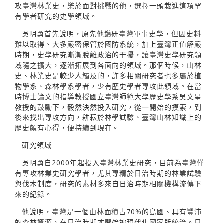
攻臺灣林業史，樂於面對挑戰的他，選擇一頭栽進這項罕
有學者研究的史學領域。
吳明勇首先說明，原先他鑽研臺灣軍事史學，但因史料
難以取得、大多嚴密保管於國防系統，加上臺灣正值解嚴
時期，史學研究漸漸脫離政治的干擾，讓臺灣史學研究領
域隨之擴大，逐漸拓展到各面向的領域。那個時候，山林
史、林業史是較少人觸及的，許多相關研究者也多屬於植
物學系、森林學系學者，少有歷史學者專攻此領域。在當
時博士論文的指導教授國立臺灣師範大學歷史學系吳文星
教授的鼓勵下，毅然決然投入研究，從一開始的摸索，到
後來找出專攻方向，耕耘於林學試驗、臺灣山林知識上的
歷史頗有心得，便持續到現在。
研究領域
吳明勇自2000年起投入臺灣林業史研究，目前為臺灣僅
有專攻林業史研究學者，尤其專精於日治時期的林業試驗
與伐木制度，研究的素材多來自日治時期相關機構流傳下
來的紀錄。
他說明，臺灣是一個山林面積占70%的島國、具有豐沛
的森林資源，在日治時期才開始被現代化國家所統治。日