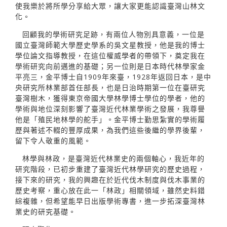
使我樂於將所學分享給大眾，讓大家更能認識臺灣山林文
化。
回顧我的學術研究足跡，有兩位人物別具意義，一位是
國立臺灣師範大學歷史學系的吳文星教授，他是我的博士
學位論文指導教授，在這位權威學者的帶領下，奠定我在
學術研究向前邁進的基礎；另一位則是日本時代林學家金
平亮三，金平博士自1909年來臺，1928年返回日本，是中
央研究所林業部首任部長，也是日治時期第一位在臺研究
臺灣樹木，獲得東京帝國大學林學博士學位的學者，他的
學術與地位深刻影響了臺灣近代林業學術之發展，我尊譽
他是「殖民地林學的舵手」。金平博士勤思紮實的學術履
歷與著述不輟的豐厚成果，為我們這些後繼的學界後輩，
留下令人敬重的風範。
林學與林政，是臺灣近代林業史的兩個軸心，我近年的
研究階段，已初步重建了臺灣近代林學研究的歷史過程，
接下來的研究，我的興趣在於近代伐木制度與伐木事業的
歷史考察，重心放在此一「林政」相關領域，雖然史料錯
綜複雜，但希望能早日出版學術專書，進一步拓深臺灣林
業史的研究基礎。