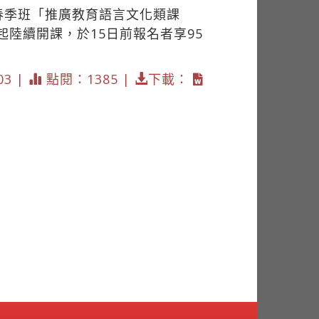
春季班「推廣教育語言文化類課
陸續開課，於15日前報名者享95
03 |
點閱：1385 |
下載：