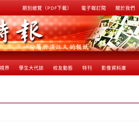
期別總覽（PDF下載）
電子報訂閱
關於我們
視界
學生大代誌
校友動態
特刊
影像資料庫