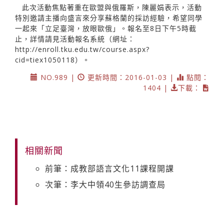
此次活動焦點著重在歐盟與俄羅斯，陳麗娟表示，活動
特別邀請主播向盛言來分享蘇格蘭的採訪經驗，希望同學
一起來「立足臺灣，放眼歐俄」。報名至8日下午5時截
止，詳情請見活動報名系統（網址：
http://enroll.tku.edu.tw/course.aspx?
cid=tiex1050118）。
NO.989 |
更新時間：2016-01-03 |
點閱：
1404 |
下載：
相關新聞
前筆：成教部語言文化11課程開課
次筆：李大中領40生參訪調查局