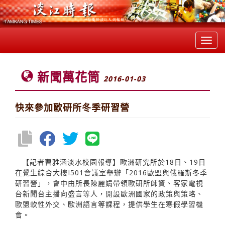
Toggl
navig
新聞萬花筒
2016-01-03
快來參加歐研所冬季研習營
【記者曹雅涵淡水校園報導】歐洲研究所於18日、19日
在覺生綜合大樓I501會議室舉辦「2016歐盟與俄羅斯冬季
研習營」，會中由所長陳麗娟帶領歐研所師資、客家電視
台新聞台主播向盛言等人，開設歐洲國家的政策與策略、
歐盟軟性外交、歐洲語言等課程，提供學生在寒假學習機
會。