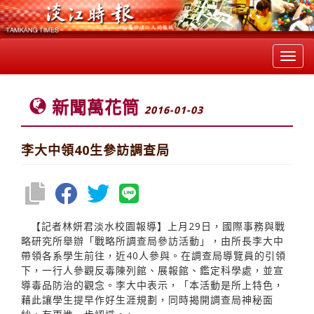
Toggl
navig
新聞萬花筒
2016-01-03
李大中領40生參訪調查局
【記者林妍君淡水校園報導】上月29日，國際事務與戰
略研究所舉辦「戰略所調查局參訪活動」，由所長李大中
帶領各系學生前往，近40人參與。在調查局導覽員的引領
下，一行人參觀反毒陳列館、展報館、鑑定科學處，並宣
導毒品防治的觀念。李大中表示，「本活動是所上特色，
藉此讓學生提早作好生涯規劃，同時揭開調查局神秘面