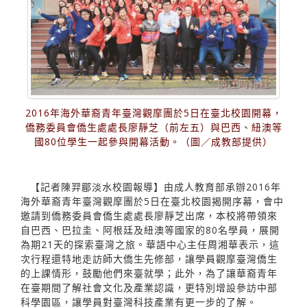
2016年海外華裔青年臺灣觀摩團於5日在臺北校園開幕，
僑務委員會僑生處處長廖靜芝（前左五）與巴西、紐澳等
國80位學生一起參與開幕活動。（圖／成教部提供）
【記者陳羿郿淡水校園報導】由成人教育部承辦2016年
海外華裔青年臺灣觀摩團於5日在臺北校園揭開序幕，會中
邀請到僑務委員會僑生處處長廖靜芝出席，本校將帶領來
自巴西、巴拉圭、阿根廷及紐澳等國家的80名學員，展開
為期21天的探索臺灣之旅。華語中心主任周湘華表示，這
次行程還特地走訪師大僑生先修部，讓學員觀摩臺灣僑生
的上課情形，鼓勵他們來臺就學；此外，為了讓華裔青年
在臺期間了解社會文化及產業認識，更特別增設參訪中部
科學園區，讓學員對臺灣科技產業有更一步的了解。