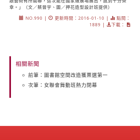
跟藝術有所關聯，這次能在國家級展場展出，感到十分榮
幸。」（文／蔡晉宇、圖／押花造型設計班提供）
NO.990 |
更新時間：2016-01-10 |
點閱：
1889 |
下載：
相關新聞
前筆：圖書館空間改造獲票選第一
次筆：女聯會舞動班熱力閉幕