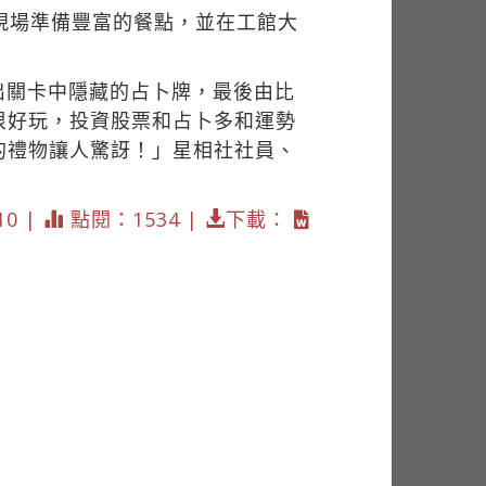
現場準備豐富的餐點，並在工館大
出關卡中隱藏的占卜牌，最後由比
很好玩，投資股票和占卜多和運勢
的禮物讓人驚訝！」星相社社員、
10 |
點閱：1534 |
下載：