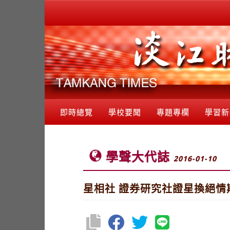
即時總覽
學校要聞
專題專欄
學習新
學聲大代誌
2016-01-10
星相社 證券研究社證星換絕情