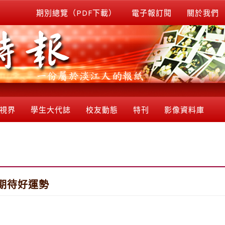
期別總覽（PDF下載）
電子報訂閱
關於我們
視界
學生大代誌
校友動態
特刊
影像資料庫
期待好運勢