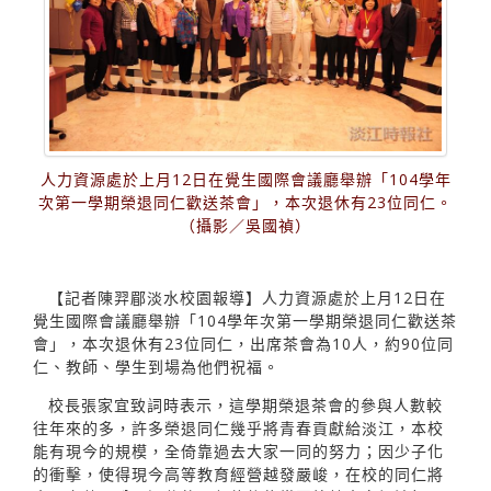
人力資源處於上月12日在覺生國際會議廳舉辦「104學年
次第一學期榮退同仁歡送茶會」，本次退休有23位同仁。
（攝影／吳國禎）
【記者陳羿郿淡水校園報導】人力資源處於上月12日在
覺生國際會議廳舉辦「104學年次第一學期榮退同仁歡送茶
會」，本次退休有23位同仁，出席茶會為10人，約90位同
仁、教師、學生到場為他們祝福。
校長張家宜致詞時表示，這學期榮退茶會的參與人數較
往年來的多，許多榮退同仁幾乎將青春貢獻給淡江，本校
能有現今的規模，全倚靠過去大家一同的努力；因少子化
的衝擊，使得現今高等教育經營越發嚴峻，在校的同仁將