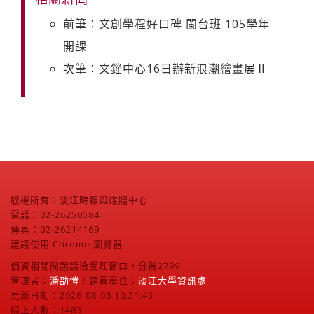
前筆：文創學程好口碑 閩台班 105學年
開課
次筆：文錙中心16日辦新浪潮繪畫展Ⅱ
版權所有：淡江時報與媒體中心
電話：02-26250584
傳真：02-26214169
建議使用 Chrome 瀏覽器
個資相關問題請洽受理窗口，分機2799
管理者：
潘劭愷
/ 建置單位：
淡江大學資訊處
更新日期：2026-08-06 10:21:43
線上人數：1483