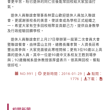
會更辛苦，盼已退休的同仁往後能常回校給大家加油打
氣。
退休人員聯誼會理事長林雲山歡迎退休人員加入聯誼
會，更感謝張校長的美意，使該會成為學校正式組織之
一，希望大家有空多回校相聚並貢獻己力，提供自身教學
及行政經驗回饋學校。
退休人員聯誼會於上月27日舉辦第一屆第二次會員大會
暨聯誼餐會，由林雲山主持，總務長羅孝賢、人資長莊希
豐出席參與，大家見面彼此寒喧問候；更有3位90歲以上高
壽的退休人員，其中一位是90歲中文系校友王甦到場參
與；92歲機械系退休教授張厚盛表示，很高興回校，餐點
很好吃。
NO.991 |
更新時間：2016-01-29 |
點閱：
1776 |
下載：
相關新聞