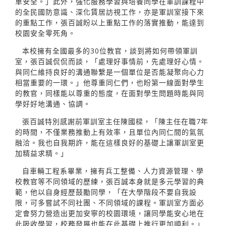
車安全。」此外，強化服務學習與培養同學在軍訓課程中
的全民國防意識、深化賃居訪視工作，亦是軍訓室接下來
的重點工作，張百誠盼以上重點工作的落實推動，能達到
校園安全零死角。
本校擁有全國最多的30位教官，談到將如何帶領軍訓
室，張百誠侃侃而談，「處理好事情前，先處理好心情。
與同仁維持良好的溝通聯繫是一個單位是否能凝聚向心力
相當重要的一環。」他尊重同仁們，也盼第一線面對學生
的教官，同樣能以尊重的態度，在面對學生問題時能與同
學好好地溝通、協調。
張百誠特別感謝前軍訓室主任陳國樑，「陳主任在職7年
的時間，不僅業務推動上有效率，且單位內同仁間的氣氛
融洽。我也自我期許，能在這樣良好的基礎上讓軍訓室更
加精益求精。」
自車輛工程系畢業，擁有兵工整備、人力資源管理、學
校教官等不同領域的歷練，張百誠本身就是多元學習的典
範，他以自身經歷鼓勵同學，「在大學階段不要自我設
限，可多嘗試不同社團、不同領域的課程。軍訓室方面必
定會努力營造出更加安寧的校園環境，讓同學能安心地在
此吸收學習，校務發展也能在此基礎上推行更加順利。」