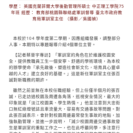
學歷： 英國克蘭菲爾大學後勤管理所碩士 中正理工學院75
年班 經歷： 教育部桃園縣聯絡處軍訓督導 臺北市政府教
育局軍訓室主任 （攝影／吳國禎）
本校於104 學年度第二學期，因應組織發展，調整部分
人事，本期特以專題報導介紹4個單位主管。
【記者蔡晉宇專訪】「軍訓室的角色在於維護校園安
全，提供教職員工生一個安寧、舒適的學術環境，為本校
的辦學使命『承先啟後，塑造社會新文化，培育具心靈卓
越的人才』建立良好的基礎。」這是新任軍訓室主任張百
誠對新職務的期許。
雖然之前並無在本校任職經驗，但上任僅半個月的張百
誠，已走訪過校園及周遭各角落，巡視安全情況，最大的
印象就是「淡江校園美、學生熱情。」他並注意到大忠街
口無紅綠燈號誌且車流量大，容易有交通事故等問題。對
此張百誠表示，會針對校園周邊最常發生事故的地點，加
強執勤管理，並進一步說明，「減少校園周邊交通事故發
生是軍訓室的重點工作之一，也在此呼籲同學，多注意行