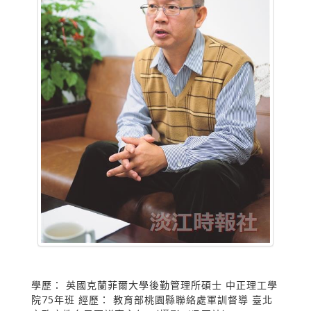
學歷： 英國克蘭菲爾大學後勤管理所碩士 中正理工學
院75年班 經歷： 教育部桃園縣聯絡處軍訓督導 臺北