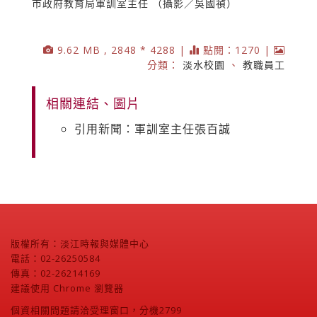
市政府教育局軍訓室主任 （攝影／吳國禎）
9.62 MB , 2848 * 4288 |
點閱：1270 |
分類：
淡水校園
、
教職員工
相關連結、圖片
引用新聞：軍訓室主任張百誠
版權所有：淡江時報與媒體中心
電話：02-26250584
傳真：02-26214169
建議使用 Chrome 瀏覽器
個資相關問題請洽受理窗口，分機2799