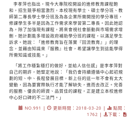
李孝萍也指出，現今大專院校開設的進修教育課程飽
和，招生競爭相當激烈，本校現有學士、碩士學分班、教
師第二專長學士學分班及為各企業所需開授的學分專班，
修課學生多半是因為工作需求來學習第二專長。因此她認
為，除了加強現有課程，將來會視社會脈動與市場需求增
刪，她計劃能多增設政府補助學分班的課程，以滿足學生
訴求。她說：「進修教育旨在落實『回流教育』」的理
念，並藉由知識來『服務』社會，希望讓學生到這能學得
所需知識或技能。」
「將工作穩紮穩打的做好，並給人信任感」是李孝萍對
自己的期許，她堅定地說：「我仍會持續遵循中心起初規
劃的短、中、長程發展目標，新上任的這一年不會有太大
變動，因為要實際執行才能了解缺失，進而去改正。完善
的服務、優良的師資、品質佳的課程，正是建立本校進修
中心好口碑的不二法門。」
NO.991 |
更新時間：2018-03-20 |
點閱：
1762 |
下載：