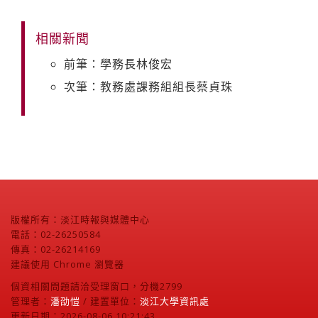
相關新聞
前筆：學務長林俊宏
次筆：教務處課務組組長蔡貞珠
版權所有：淡江時報與媒體中心
電話：02-26250584
傳真：02-26214169
建議使用 Chrome 瀏覽器
個資相關問題請洽受理窗口，分機2799
管理者：
潘劭愷
/ 建置單位：
淡江大學資訊處
更新日期：2026-08-06 10:21:43