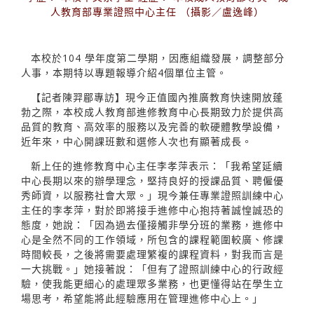
人教育部專業證照中心主任 （攝影／盧逸峰）
本校於104 學年度第二學期，因應組織發展，調整部分
人事，本期特以專題報導介紹4個單位主管。
【記者陳羿郿專訪】現今正值國內推廣教育快速開放蓬
勃之際，本校成人教育部進修教育中心長期致力於提供高
品質的教育、高效率的服務以及完善的軟硬體教學設備，
近年來，中心開課班數和選修人次也有顯著成長。
新上任的進修教育中心主任李孝萍表示：「我希望延續
中心長期以來的辦學理念，堅持良好的授課品質、聘僱優
秀師資，以服務社會大眾。」現今兼任專業證照訓練中心
主任的李孝萍，對於即將接手進修中心抱持著誠惶誠恐的
態度，她說：「因為過去僅接觸非學分班的業務，進修中
心是全然不同的工作領域，所包含的課程範圍較廣、修課
時間較長，之後將需要處理繁複的課程資料，對我而言是
一大挑戰。」她接著說：「但有了證照訓練中心的行政經
驗，使我能更細心的處理眾多業務，也更懂得站在學生立
場思考，希望能將此經驗應用在管理進修中心上。」