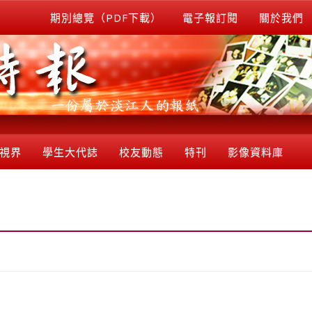
期別總覽（PDF下載）
電子報訂閱
關於我們
視界
學生大代誌
校友動態
特刊
影像資料庫