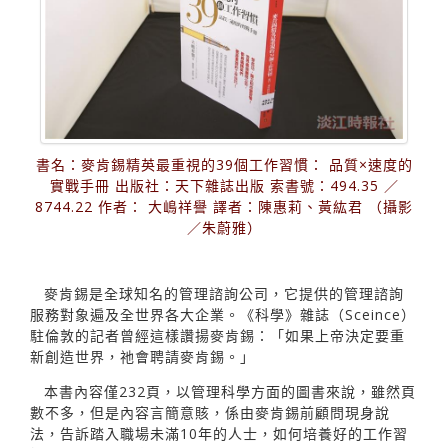
書名：麥肯錫精英最重視的39個工作習慣： 品質×速度的
實戰手冊 出版社：天下雜誌出版 索書號：494.35 ／
8744.22 作者： 大嶋祥譽 譯者：陳惠莉、黃紘君 （攝影
／朱蔚雅）
麥肯錫是全球知名的管理諮詢公司，它提供的管理諮詢
服務對象遍及全世界各大企業。《科學》雜誌（Sceince）
駐倫敦的記者曾經這樣讚揚麥肯錫：「如果上帝決定要重
新創造世界，祂會聘請麥肯錫。」
本書內容僅232頁，以管理科學方面的圖書來說，雖然頁
數不多，但是內容言簡意賅，係由麥肯錫前顧問現身說
法，告訴踏入職場未滿10年的人士，如何培養好的工作習