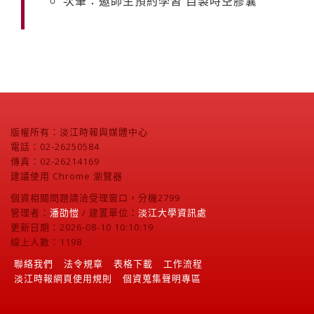
次筆：邀師生預約學習 自製時空膠囊
版權所有：淡江時報與媒體中心
電話：02-26250584
傳真：02-26214169
建議使用 Chrome 瀏覽器
個資相關問題請洽受理窗口，分機2799
管理者：
潘劭愷
/ 建置單位：
淡江大學資訊處
更新日期：2026-08-10 10:10:19
線上人數：1198
聯絡我們
法令規章
表格下載
工作流程
淡江時報網頁使用規則
個資蒐集聲明專區