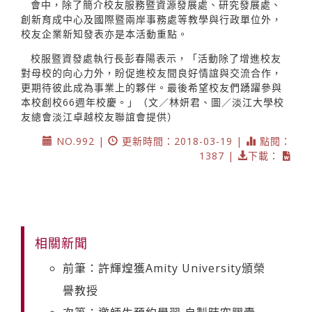
會中，除了簡介校友服務暨資源發展處、研究發展處、
創新育成中心及國際暨兩岸事務處等教學與行政單位外，
校友企業新知發表亦是本活動重點。
校服暨資發處執行長彭春陽表示，「活動除了增進校友
對母校的向心力外，盼促進校友間良好情誼與交流合作，
更期待彼此成為事業上的夥伴。最後希望校友們踴躍參與
本校創校66週年校慶。」（文／林妍君、圖／淡江大學校
友總會淡江卓越校友聯誼會提供）
NO.992 |
更新時間：2018-03-19 |
點閱：
1387 |
下載：
相關新聞
前筆：許輝煌獲Amity University頒榮
譽教授