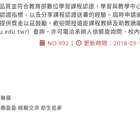
品質並符合教育部數位學習課程認證，學習與教學中心
認證指標，以及分享課程認證送審的經驗。屆時申請
提供獎金以茲鼓勵。歡迎開授遠距課程教師及助教踴
oll.tku.edu.tw/）查詢，亦可電洽承辦人徐毓旋詢問，校
NO.992 |
更新時間：2018-03-
果聯展
鄭盈盈 經驗交流 助生追夢