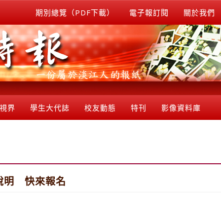
期別總覽（PDF下載）
電子報訂閱
關於我們
視界
學生大代誌
校友動態
特刊
影像資料庫
說明 快來報名