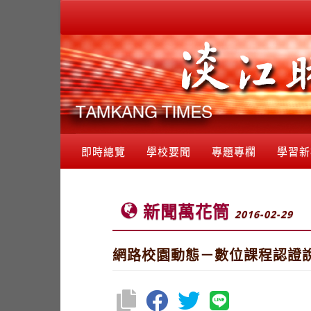
即時總覽
學校要聞
專題專欄
學習新
新聞萬花筒
2016-02-29
網路校園動態－數位課程認證