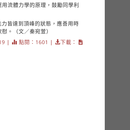
運用流體力學的原理，鼓勵同學利
能力皆達到頂峰的狀態，應善用時
欣慰。（文／秦宛萱）
19 |
點閱：1601 |
下載：