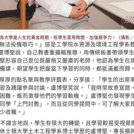
為大學是人生的黃金時期，盼學生善用時間、加強競爭力。（攝影
無法投機取巧。」這是工學院水資源及環境工程學系
的盧博堅說，自己教書重邏輯推導，用傳統板書帶領學
堅形容自己是位既嚴格又嚴肅的老師，他認為學生在
備課，期望學生把握當下學習的同時，都能滿載而歸
厚厚的點名單與教學評鑑表，分享道：「學生的出席
習及踴躍參與討論，盧博堅笑說，「我時常故意寫錯
困難，進而激發他們的學習動機。」盧博堅也發現學
同學「上門討教」，而且從同學提問中，可了解大家
少收穫。」
堅不諱言地說，學生有很大的轉變，且學習較易受視覺
休士頓大學土木工程學系博士學歷的盧博堅，專長橫