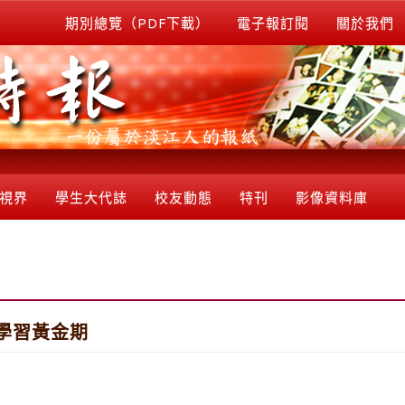
期別總覽（PDF下載）
電子報訂閱
關於我們
視界
學生大代誌
校友動態
特刊
影像資料庫
學習黃金期