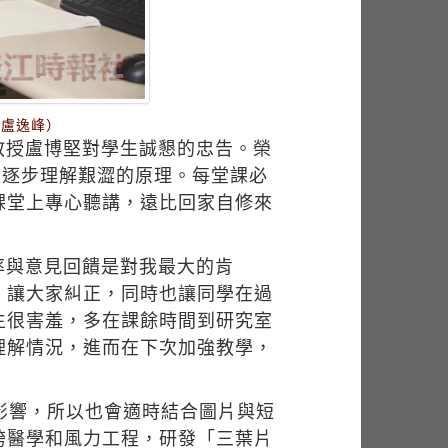
／盧逸峰）
教授盧博堅對學生誠懇的忠告。榮
生逐步理解艱澀的原理。每堂課必
課堂上專心聽講，遠比回家自修來
。
率與意見回饋是對我最大的肯
，讓大家糾正，同時也讓同學在過
生很害羞，多在課餘時間到研究室
理解情況，進而在下次加強教學，
影響，所以也會適時結合圖片與短
跨醫學和風力工程，研發「三葉片