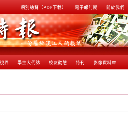
期別總覽（PDF下載）
電子報訂閱
關於我們
視界
學生大代誌
校友動態
特刊
影像資料庫