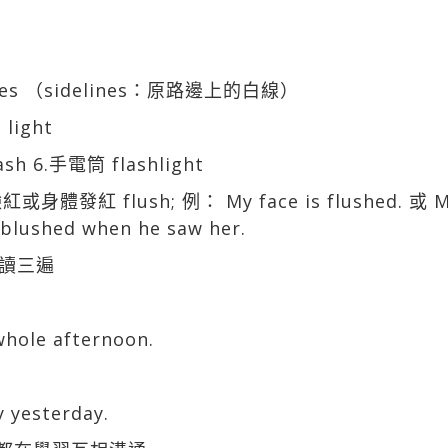
elines （sidelines：原路邊上的白線）
 light
lash 6.手電筒 flashlight
 臉紅或身體發紅 flush; 例： My face is flushed. 或 My
shed when he saw her.
讀三遍
 whole afternoon.
y yesterday.