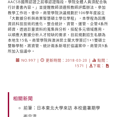
AACSB國際認證之前導認證階段，學院全體人員須配合執
行計畫書內容。」並提醒教師須遵照教師評鑑辦法，參加
教學工作坊。會中，商管學院決議規劃於106學年度設立
「大數據分析與商業智慧碩士學位學程」，本學程為因應
資訊科技技術的進化，整合統計、資管、運管、企管4系所
師資，透過巨量資料的蒐集與分析，搭配多元領域應用，
以順應大數據分析人才短缺的需求，目前規劃招生名額為
本地生15名。商管學院與澳洲昆士蘭大學簽訂1+1雙碩士
雙聯學制，將資管、統計兩系新增於協議案中，商管共9系
所加入協議中。
NO.997 |
更新時間：2018-03-20 |
點閱：
1571 |
下載：
相關新聞
前筆：日本東北大學來訪 本校邀暑期學
術交流