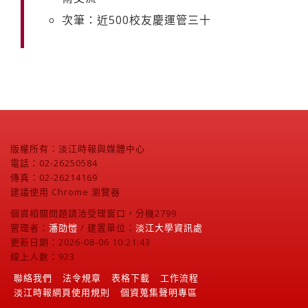
次筆：近500校友慶運管三十
版權所有：淡江時報與媒體中心
電話：02-26250584
傳真：02-26214169
建議使用 Chrome 瀏覽器
個資相關問題請洽受理窗口，分機2799
管理者：
潘劭愷
/ 建置單位：
淡江大學資訊處
更新日期：2026-08-06 10:21:43
線上人數：923
聯絡我們
法令規章
表格下載
工作流程
淡江時報網頁使用規則
個資蒐集聲明專區