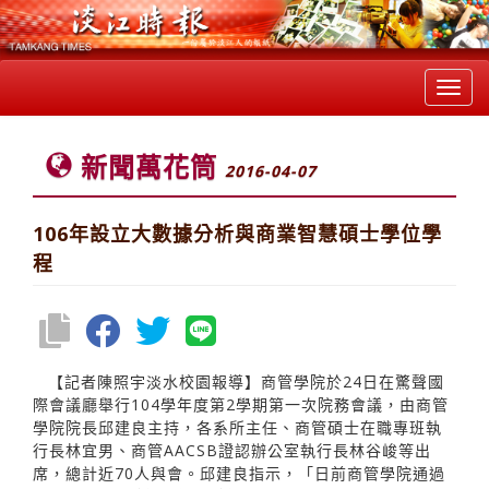
Toggl
navig
新聞萬花筒
2016-04-07
106年設立大數據分析與商業智慧碩士學位學
程
【記者陳照宇淡水校園報導】商管學院於24日在驚聲國
際會議廳舉行104學年度第2學期第一次院務會議，由商管
學院院長邱建良主持，各系所主任、商管碩士在職專班執
行長林宜男、商管AACSB證認辦公室執行長林谷峻等出
席，總計近70人與會。邱建良指示，「日前商管學院通過