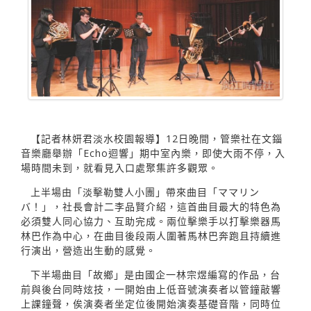
【記者林妍君淡水校園報導】12日晚間，管樂社在文錙
音樂廳舉辦「Echo迴響」期中室內樂，即使大雨不停，入
場時間未到，就看見入口處聚集許多觀眾。
上半場由「淡擊勒雙人小團」帶來曲目「ママリン
バ！」，社長會計二李品賢介紹，這首曲目最大的特色為
必須雙人同心協力、互助完成。兩位擊樂手以打擊樂器馬
林巴作為中心，在曲目後段兩人圍著馬林巴奔跑且持續進
行演出，營造出生動的感覺。
下半場曲目「故鄉」是由國企一林宗煜編寫的作品，台
前與後台同時炫技，一開始由上低音號演奏者以管鐘敲響
上課鐘聲，俟演奏者坐定位後開始演奏基礎音階，同時位