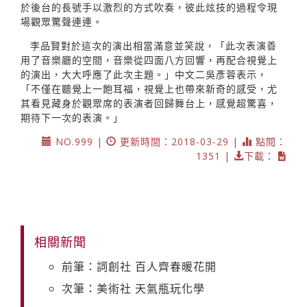
於後台的長號手以激烈的方式吹奏，彼此炫技的過程令現
場觀眾驚聲連連。
李品賢對於這次的演出相當滿意並笑說，「此次表演善
用了音樂廳的空間，音樂從四面八方回響，再配合視覺上
的演出，大大呼應了此次主題。」中文二吳彥蓉表示，
「不僅在聽覺上一飽耳福，視覺上也帶來新奇的感受，尤
其看見藏身於觀眾席的表演者回歸舞台上，感覺超驚喜，
期待下一次的表演。」
NO.999 |
更新時間：2018-03-29 |
點閱：
1351 |
下載：
相關新聞
前筆：詞創社 百人齊春暖花開
次筆：美術社 天氣瓶玩化學