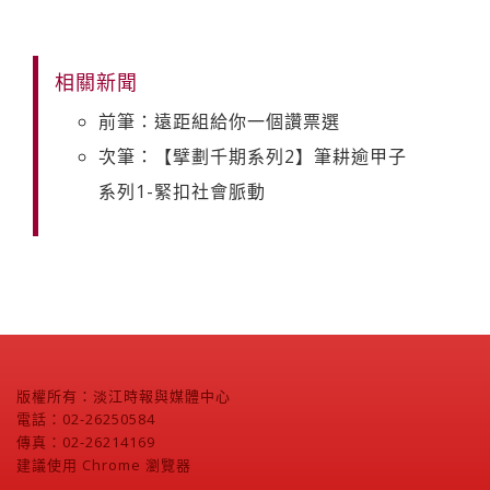
相關新聞
前筆：遠距組給你一個讚票選
次筆：【擘劃千期系列2】筆耕逾甲子
系列1-緊扣社會脈動
版權所有：淡江時報與媒體中心
電話：02-26250584
傳真：02-26214169
建議使用 Chrome 瀏覽器