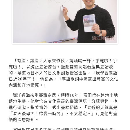
「有緣、無緣，大家來作伙，燒酒喝一杯，乎乾啦！乎
乾啦！」以純正臺語發音，振起雙臂高唱著經典臺語歌
的，是道地日本人的日文系副教授富田哲，「我學習臺語
已近20年了！」他認為，「臺語歌詞中流露出豐富的文化
內涵和在地情感。」
飄洋過海來到臺灣定居，轉眼16年，富田哲在這塊土地
落地生根，他對含有文化意義的臺灣俚語十分感興趣，也
進行研究。指著窗外，秀出臺語俗諺，「最近的天氣真是
『春天後母面，欲變一時間』，不太穩定。」可見他對臺
語的深層認知。
富田哲在日本名古屋大學國際開發研究所攻讀博士時，