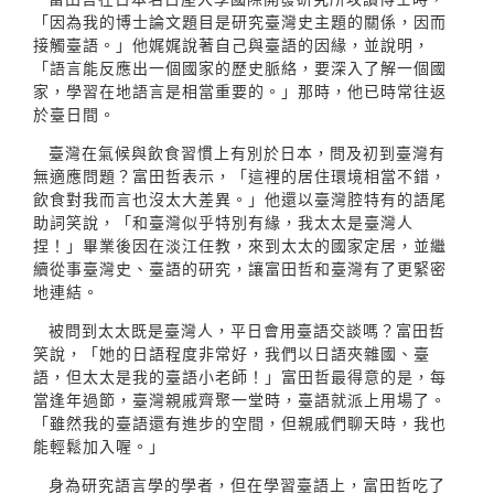
「因為我的博士論文題目是研究臺灣史主題的關係，因而
接觸臺語。」他娓娓說著自己與臺語的因緣，並說明，
「語言能反應出一個國家的歷史脈絡，要深入了解一個國
家，學習在地語言是相當重要的。」那時，他已時常往返
於臺日間。
臺灣在氣候與飲食習慣上有別於日本，問及初到臺灣有
無適應問題？富田哲表示，「這裡的居住環境相當不錯，
飲食對我而言也沒太大差異。」他還以臺灣腔特有的語尾
助詞笑說，「和臺灣似乎特別有緣，我太太是臺灣人
捏！」畢業後因在淡江任教，來到太太的國家定居，並繼
續從事臺灣史、臺語的研究，讓富田哲和臺灣有了更緊密
地連結。
被問到太太既是臺灣人，平日會用臺語交談嗎？富田哲
笑說，「她的日語程度非常好，我們以日語夾雜國、臺
語，但太太是我的臺語小老師！」富田哲最得意的是，每
當逢年過節，臺灣親戚齊聚一堂時，臺語就派上用場了。
「雖然我的臺語還有進步的空間，但親戚們聊天時，我也
能輕鬆加入喔。」
身為研究語言學的學者，但在學習臺語上，富田哲吃了