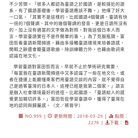
不少苦頭。「很多人都認為臺語之於國語，是較接近的語
系，有了國語基礎後，學習臺語應該不難。」他嘆了好大
一口氣，「其實不是這樣的。比起國語4個聲調，臺語有快
一倍的7個聲調，其中的幾個聲調的發音，更是日語所沒有
的，加上沒有適當的文字做為對照，對我這個日本人而
言，學習臺語實在不是件簡單的事。」為了克服瓶頸，富
田哲看臺語新聞頻道，藉由多接觸臺語環境來培養語感，
閒暇之餘還會聽臺語歌曲，除訓練聽力外，也藉由歌詞來
認識在地文化。
學習臺語對富田哲而言，早就不止於學術研究需要。
「每當我在臺語新聞頻道中又多認識了一些在地文化，或
者在捷運上能聽懂乘客們用臺語交談的內容，就不覺得自
己是過客臺灣的日本人，這裡已經是我第二個家。」語言
是融入社會環境最好的途徑，比起國語，「臺語給人的感
覺更加親切許多。」富田哲從學習臺語中，獲得了臺灣在
地的認同與歸屬感。（文／蔡晉宇）
NO.999 |
更新時間：2018-03-29 |
點閱：
2276 |
下載：