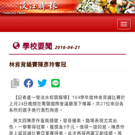
Toggl
navig
學校要聞
2016-04-21
林肯背誦賽陳彥玲奪冠
【記者盧一彎淡水校園報導】104學年度林肯背誦比賽於
上月24日晚間在驚聲國際會議廳落下帷幕，共27位來自各
系所的選手進行激烈角逐。
英文四陳彥伶臺風穩健，發音優美，臨場表現尤其出
色，一舉奪得冠軍，獲獎金3千元。值得一提的是，陳彥伶
是上屆背誦比賽亞軍獲得者，此次再接再厲又創佳績。英