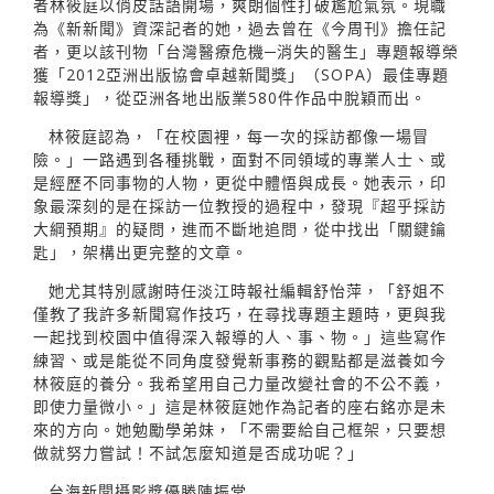
者林筱庭以俏皮話語開場，爽朗個性打破尷尬氣氛。現職
為《新新聞》資深記者的她，過去曾在《今周刊》擔任記
者，更以該刊物「台灣醫療危機─消失的醫生」專題報導榮
獲「2012亞洲出版協會卓越新聞獎」（SOPA）最佳專題
報導獎」，從亞洲各地出版業580件作品中脫穎而出。
林筱庭認為，「在校園裡，每一次的採訪都像一場冒
險。」一路遇到各種挑戰，面對不同領域的專業人士、或
是經歷不同事物的人物，更從中體悟與成長。她表示，印
象最深刻的是在採訪一位教授的過程中，發現『超乎採訪
大綱預期』的疑問，進而不斷地追問，從中找出「關鍵鑰
匙」，架構出更完整的文章。
她尤其特別感謝時任淡江時報社編輯舒怡萍，「舒姐不
僅教了我許多新聞寫作技巧，在尋找專題主題時，更與我
一起找到校園中值得深入報導的人、事、物。」這些寫作
練習、或是能從不同角度發覺新事務的觀點都是滋養如今
林筱庭的養分。我希望用自己力量改變社會的不公不義，
即使力量微小。」這是林筱庭她作為記者的座右銘亦是未
來的方向。她勉勵學弟妹，「不需要給自己框架，只要想
做就努力嘗試！不試怎麼知道是否成功呢？」
台海新聞攝影獎優勝陳振堂