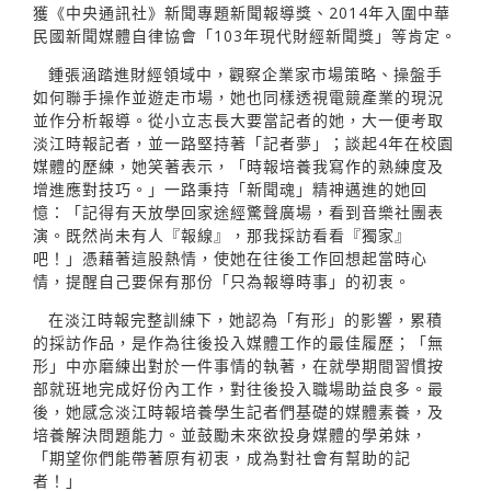
獲《中央通訊社》新聞專題新聞報導獎、2014年入圍中華
民國新聞媒體自律協會「103年現代財經新聞獎」等肯定。
鍾張涵踏進財經領域中，觀察企業家市場策略、操盤手
如何聯手操作並遊走市場，她也同樣透視電競產業的現況
並作分析報導。從小立志長大要當記者的她，大一便考取
淡江時報記者，並一路堅持著「記者夢」；談起4年在校園
媒體的歷練，她笑著表示，「時報培養我寫作的熟練度及
增進應對技巧。」一路秉持「新聞魂」精神邁進的她回
憶：「記得有天放學回家途經驚聲廣場，看到音樂社團表
演。既然尚未有人『報線』，那我採訪看看『獨家』
吧！」憑藉著這股熱情，使她在往後工作回想起當時心
情，提醒自己要保有那份「只為報導時事」的初衷。
在淡江時報完整訓練下，她認為「有形」的影響，累積
的採訪作品，是作為往後投入媒體工作的最佳履歷；「無
形」中亦磨練出對於一件事情的執著，在就學期間習慣按
部就班地完成好份內工作，對往後投入職場助益良多。最
後，她感念淡江時報培養學生記者們基礎的媒體素養，及
培養解決問題能力。並鼓勵未來欲投身媒體的學弟妹，
「期望你們能帶著原有初衷，成為對社會有幫助的記
者！」