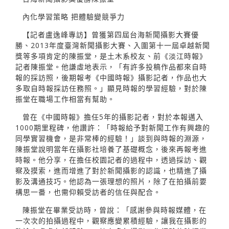
內化學習策略 把體驗變競爭力
【記者盧逸峰專訪】曾獲第四屆台海新聞攝影大賽優
勝、2013年度臺灣新聞攝影大賽、入圍第十一屆卓越新聞
獎等多項肯定的陳振堂，是土木系校友、前《淡江時報》
記者陳振堂。他謙虛地表示，「有許多投稿作品都來自時
報的採訪照，後期報考《中國時報》攝影記者，作品也大
多取自時報採訪任務照。」顯見時報的學習經驗，對於陳
振堂在職場工作相當有幫助。
曾在《中國時報》擔任5年的攝影記者，對於本報邁入
1000期里程碑，他讚許：「時報給予對新聞工作有興趣的
同學實習機會，是非常棒的經驗！」談到與時報的淵源，
陳振堂說明當年在攝影社培養了基礎概念，後來再報考進
時報。他分享，在擔任校園記者的過程中，透過採訪、觀
察及摸索，進而增進了對於新聞攝影的認識，也精進了攝
影及溝通技巧。他認為一張理想的照片，除了在拍攝前要
構思一番，也需仰賴受訪者的信任與配合。
陳振堂在畢業受訪時，曾說：「感謝參與時報媒體，在
一次次的拍攝過程中，觀察應變累積經驗，讓我在攝影的