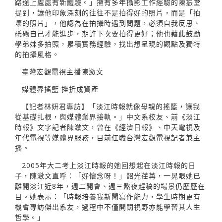
路途上處處有新體驗。」擁有多年攝影工作經驗的陳振堂
提到，讓他印象深刻的往往不是拍得好的照片，而是「拍
壞的照片」，他認為在拍攝時遇到問題，必須自我反思、
砥礪自己才能進步，期許下次要拍得更好；他也藉此鼓勵
學弟妹多拍照，累積實務經驗，找出想呈現的觀點及獨特
的拍攝風格。
臺灣宏觀電視主播陳瀲文
媒體界搖籃 挫折成資產
【記者林妍君專訪】「淡江時報就像母親的搖籃，讓我
從基礎扎根，與媒體業界接軌。」中文系校友、前《淡江
時報》文字記者陳瀲文，曾在《經濟日報》、中天電視及
年代電視等媒體界服務，目前任職台灣宏觀電視記者兼主
播。
2005年大二考上淡江時報的她回想起在淡江時報的日
子，陳瀲文直呼：「好懷念呀！」韶光荏苒，一晃眼她已
離開淡江近8年，週二開會、週三熬夜趕稿的場景仍歷歷在
目。她表示：「時報培養我新聞寫作能力，學生時期更有
機會專訪傑出系友，過程中不僅開闊視野亦能學習其人生
哲學。」