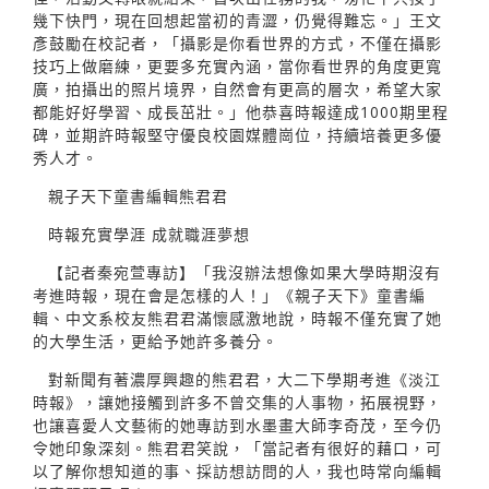
幾下快門，現在回想起當初的青澀，仍覺得難忘。」王文
彥鼓勵在校記者，「攝影是你看世界的方式，不僅在攝影
技巧上做磨練，更要多充實內涵，當你看世界的角度更寬
廣，拍攝出的照片境界，自然會有更高的層次，希望大家
都能好好學習、成長茁壯。」他恭喜時報達成1000期里程
碑，並期許時報堅守優良校園媒體崗位，持續培養更多優
秀人才。
親子天下童書編輯熊君君
時報充實學涯 成就職涯夢想
【記者秦宛萱專訪】「我沒辦法想像如果大學時期沒有
考進時報，現在會是怎樣的人！」《親子天下》童書編
輯、中文系校友熊君君滿懷感激地說，時報不僅充實了她
的大學生活，更給予她許多養分。
對新聞有著濃厚興趣的熊君君，大二下學期考進《淡江
時報》，讓她接觸到許多不曾交集的人事物，拓展視野，
也讓喜愛人文藝術的她專訪到水墨畫大師李奇茂，至今仍
令她印象深刻。熊君君笑說，「當記者有很好的藉口，可
以了解你想知道的事、採訪想訪問的人，我也時常向編輯