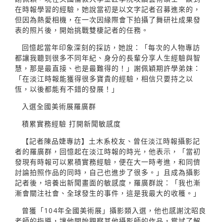
在時報學習的經驗，她說當初是以文字記者召募進來的，
但因為熱愛相機，在一次因緣際會下拍攝了舞研社成果發
表的照片後，開始挑戰雙棲記者的任務。
回憶起當年印象深刻的採訪，她說：「每次的人物專訪
都讓我聽到很多不同年紀、身分的長輩分享人生經驗與智
慧，那是最直接、也是最難得的！」謝佩穎期許學弟妹：
「在淡江時報能獲得很多寶貴的經驗，相信只要持之以
恆，以後都能有不錯的發展！」
入選全國美術展羅廣群
積累實務經驗 打開新聞敏感度
【記者陳品婕專訪】土木系校友、曾任淡江時報攝影記
者的羅廣群，回憶起在淡江時報的時光，他表示，「當初
發現有時報可以累積實務經驗，便在大一時考進，和同儕
討論拍照作品的同時，自己也進步了很多。」且成為攝影
記者後，培養出新聞畫面的敏感度，羅廣群說：「我也漸
漸會關注社會、全球發生的事件，這是我最大的收穫。」
曾獲「104年全國美術展」攝影類入選，他也感謝沈昭良
老師的指導，讓他開始觀察其他攝影師的作品，嘗試了解