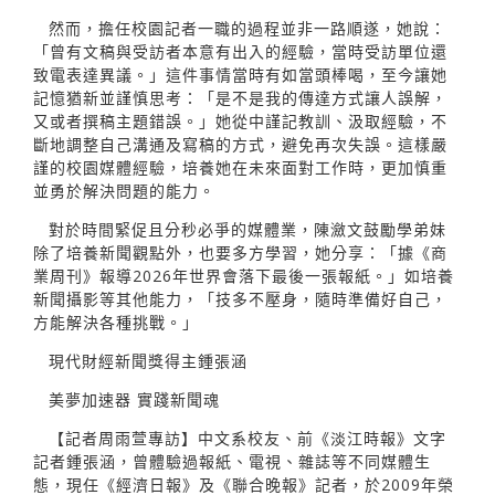
然而，擔任校園記者一職的過程並非一路順遂，她說：
「曾有文稿與受訪者本意有出入的經驗，當時受訪單位還
致電表達異議。」這件事情當時有如當頭棒喝，至今讓她
記憶猶新並謹慎思考：「是不是我的傳達方式讓人誤解，
又或者撰稿主題錯誤。」她從中謹記教訓、汲取經驗，不
斷地調整自己溝通及寫稿的方式，避免再次失誤。這樣嚴
謹的校園媒體經驗，培養她在未來面對工作時，更加慎重
並勇於解決問題的能力。
對於時間緊促且分秒必爭的媒體業，陳瀲文鼓勵學弟妹
除了培養新聞觀點外，也要多方學習，她分享：「據《商
業周刊》報導2026年世界會落下最後一張報紙。」如培養
新聞攝影等其他能力，「技多不壓身，隨時準備好自己，
方能解決各種挑戰。」
現代財經新聞獎得主鍾張涵
美夢加速器 實踐新聞魂
【記者周雨萱專訪】中文系校友、前《淡江時報》文字
記者鍾張涵，曾體驗過報紙、電視、雜誌等不同媒體生
態，現任《經濟日報》及《聯合晚報》記者，於2009年榮