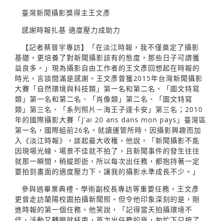
臺灣新聞攝影獎得主王文彥
感謝時報扎基 適度壓力成助力
【記者蔡晉宇專訪】「在淡江時報，我不僅奠定了攝影
基礎，更培養了對新聞攝影該有的態度，那些日子可謂獲
益良多。」現為攝影自由工作者的王文彥回想起在時報的
時光，言談間滿是感謝。王文彥曾獲2015年台灣新聞攝影
大賽「自然環境與科技類」第一名和第二名、「圖文特寫
類」第一名和第二名、「肖像類」第二名、「圖文特寫
類」第三名、「系列照片－海王子達卡安」第三名；2010
年的國際攝影大賽「J'ai 20 ans dans mon pays」臺灣區
第一名，國際組前26名。就讀運管所時，因攝影興趣而加
入《淡江時報》，談起最大收穫，他說，「新聞攝影不能
因現場光線、場景不佳就不拍了，且新聞事件的發生往往
就那一瞬間，稍縱即逝，所以每次出任務，都抱持著一定
要拍到畫面的適度壓力下，讓我的攝影水準成長不少。」
參與過畢業典禮、學術副校長專訪等重要任務，王文彥
更曾走訪蘭陽校園拍攝新聞照。但令他印象深刻的是，剛
進時報的第一個任務，他笑說，「記得當天拍攝環境不
佳，活動又轉眼就結束，首次出任務的我，匆忙下只按了