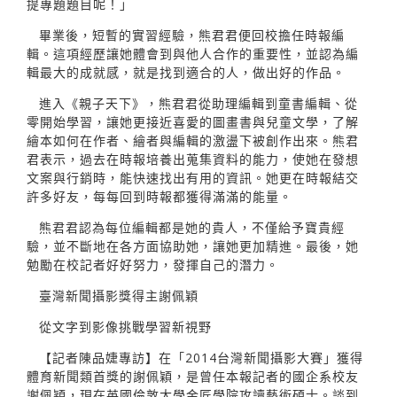
提專題題目呢！」
畢業後，短暫的實習經驗，熊君君便回校擔任時報編
輯。這項經歷讓她體會到與他人合作的重要性，並認為編
輯最大的成就感，就是找到適合的人，做出好的作品。
進入《親子天下》，熊君君從助理編輯到童書編輯、從
零開始學習，讓她更接近喜愛的圖畫書與兒童文學，了解
繪本如何在作者、繪者與編輯的激盪下被創作出來。熊君
君表示，過去在時報培養出蒐集資料的能力，使她在發想
文案與行銷時，能快速找出有用的資訊。她更在時報結交
許多好友，每每回到時報都獲得滿滿的能量。
熊君君認為每位編輯都是她的貴人，不僅給予寶貴經
驗，並不斷地在各方面協助她，讓她更加精進。最後，她
勉勵在校記者好好努力，發揮自己的潛力。
臺灣新聞攝影獎得主謝佩穎
從文字到影像挑戰學習新視野
【記者陳品婕專訪】在「2014台灣新聞攝影大賽」獲得
體育新聞類首獎的謝佩穎，是曾任本報記者的國企系校友
謝佩穎，現在英國倫敦大學金匠學院攻讀藝術碩士。談到