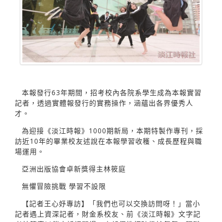
本報發行63年期間，招考校內各院系學生成為本報實習
記者，透過實體報發行的實務操作，涵蘊出各界優秀人
才。
為迎接《淡江時報》1000期新局，本期特製作專刊，採
訪近10年的畢業校友述說在本報學習收穫、成長歷程與職
場運用。
亞洲出版協會卓新獎得主林筱庭
無懼冒險挑戰 學習不設限
【記者王心妤專訪】「我們也可以交換訪問呀！」當小
記者遇上資深記者，財金系校友、前《淡江時報》文字記