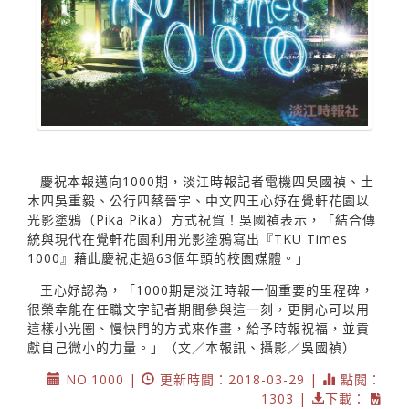
慶祝本報邁向1000期，淡江時報記者電機四吳國禎、土
木四吳重毅、公行四蔡晉宇、中文四王心妤在覺軒花園以
光影塗鴉（Pika Pika）方式祝賀！吳國禎表示，「結合傳
統與現代在覺軒花園利用光影塗鴉寫出『TKU Times
1000』藉此慶祝走過63個年頭的校園媒體。」
王心妤認為，「1000期是淡江時報一個重要的里程碑，
很榮幸能在任職文字記者期間參與這一刻，更開心可以用
這樣小光圈、慢快門的方式來作畫，給予時報祝福，並貢
獻自己微小的力量。」（文／本報訊、攝影／吳國禎）
NO.1000 |
更新時間：2018-03-29 |
點閱：
1303 |
下載：