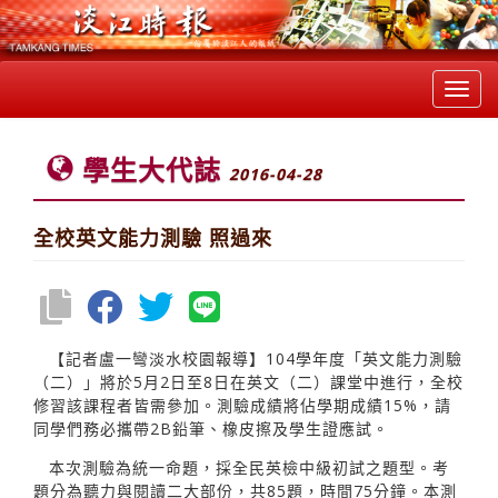
Toggl
navig
學生大代誌
2016-04-28
全校英文能力測驗 照過來
【記者盧一彎淡水校園報導】104學年度「英文能力測驗
（二）」將於5月2日至8日在英文（二）課堂中進行，全校
修習該課程者皆需參加。測驗成績將佔學期成績15%，請
同學們務必攜帶2B鉛筆、橡皮擦及學生證應試。
本次測驗為統一命題，採全民英檢中級初試之題型。考
題分為聽力與閱讀二大部份，共85題，時間75分鐘。本測