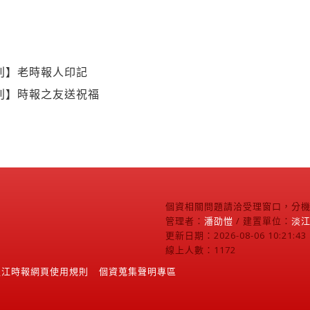
特刊】老時報人印記
特刊】時報之友送祝福
個資相關問題請洽受理窗口，分機2
管理者：
潘劭愷
/ 建置單位：
淡
更新日期：2026-08-06 10:21:43
線上人數：1172
淡江時報網頁使用規則
個資蒐集聲明專區