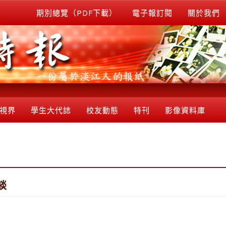
期別總覽（PDF下載）
電子報訂閱
關於我們
視界
學生大代誌
校友動態
特刊
影像資料庫
談