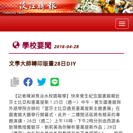
Toggl
navig
學校要聞
2016-04-28
文學大師轉印版畫28日DIY
【記者陳昶育淡水校園報導】快來覺生紀念圖書館親近
莎士比亞和塞萬提斯！25日（週一）中午，覺生圖書館與
外語學院合辦的「當莎士比亞遇見塞萬提斯主題書展」在
圖書館大廳舉行開幕式。此外，二樓閱活區將有精采的專
題演講，26日（週二）上午10時、下午2時分別由西語系
助理教授戴毓芬、劉莉美為你解析塞萬提斯作品；28日