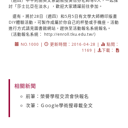
（週四）中午則由英文系副教授吳怡芬老師等6人，一起探
討「莎士比亞在淡水」，歡迎大家踴躍前往參加。
還有，將於28日（週四）和5月5日有文學大師轉印版畫
DIY體驗活動，可製作成屬於你自己的杯墊或手機座，活動
進行方式請見圖書館網站，趕快至活動報名系統報名。
（活動報名系統：
http://enroll.tku.edu.tw/）
NO.1000 |
更新時間：2016-04-28 |
點閱：
1169 |
下載：
相關新聞
前筆：榮譽學程交流會快報名
次筆：Ｇoogle學術搜尋載全文