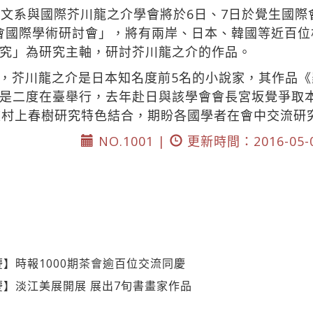
日文系與國際芥川龍之介學會將於6日、7日於覺生國
介學會國際學術研討會」，將有兩岸、日本、韓國等近百
究」為研究主軸，研討芥川龍之介的作品。
，芥川龍之介是日本知名度前5名的小說家，其作品
是二度在臺舉行，去年赴日與該學會會長宮坂覺爭取
校村上春樹研究特色結合，期盼各國學者在會中交流研
NO.1001 |
更新時間：2016-05-
慶】時報1000期茶會逾百位交流同慶
慶】淡江美展開展 展出7旬書畫家作品