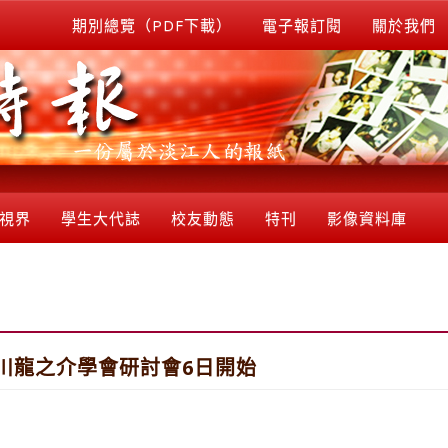
期別總覽（PDF下載）
電子報訂閱
關於我們
視界
學生大代誌
校友動態
特刊
影像資料庫
芥川龍之介學會研討會6日開始