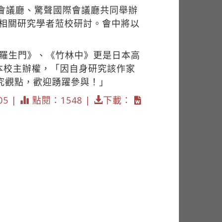
際會議廳、驚聲國際會議廳共同舉辦
位相關研究學者蒞校研討。會中將以
《羅生門》、《竹林中》更是日本高
本校主辦權，「因自身研究該作家
究觀點，歡迎踴躍參與！」
05 |
點閱：1548 |
下載：